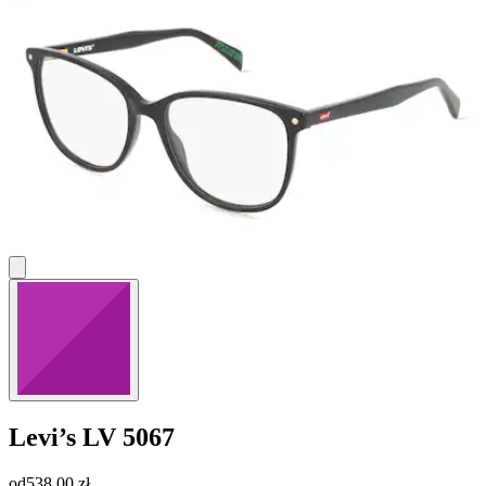
Levi’s
LV 5067
od
538,00 zł