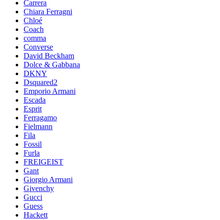
Carrera
Chiara Ferragni
Chloé
Coach
comma
Converse
David Beckham
Dolce & Gabbana
DKNY
Dsquared2
Emporio Armani
Escada
Esprit
Ferragamo
Fielmann
Fila
Fossil
Furla
FREIGEIST
Gant
Giorgio Armani
Givenchy
Gucci
Guess
Hackett