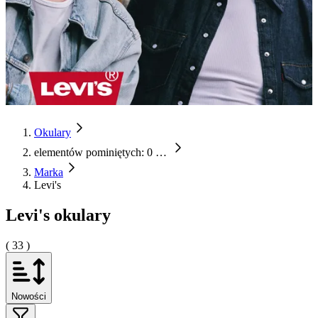
Okulary
elementów pominiętych: 0
…
Marka
Levi's
Levi's okulary
( 33 )
Nowości