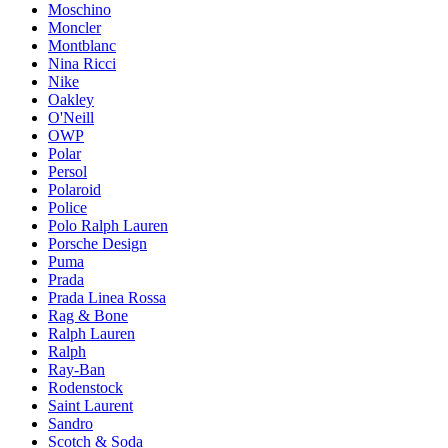
Moschino
Moncler
Montblanc
Nina Ricci
Nike
Oakley
O'Neill
OWP
Polar
Persol
Polaroid
Police
Polo Ralph Lauren
Porsche Design
Puma
Prada
Prada Linea Rossa
Rag & Bone
Ralph Lauren
Ralph
Ray-Ban
Rodenstock
Saint Laurent
Sandro
Scotch & Soda