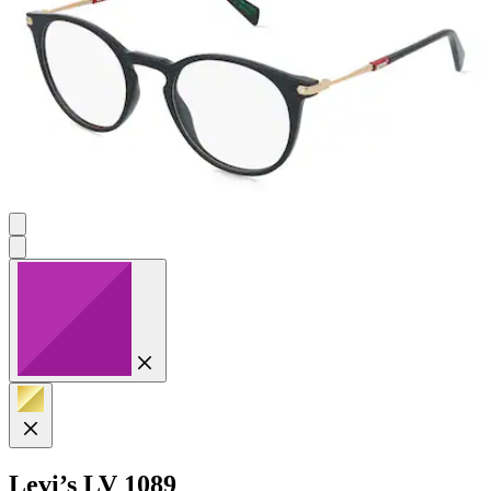
Levi’s
LV 1089