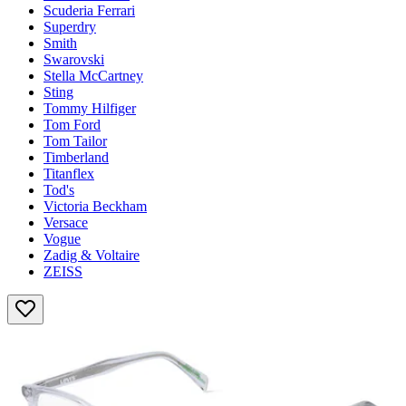
Scuderia Ferrari
Superdry
Smith
Swarovski
Stella McCartney
Sting
Tommy Hilfiger
Tom Ford
Tom Tailor
Timberland
Titanflex
Tod's
Victoria Beckham
Versace
Vogue
Zadig & Voltaire
ZEISS