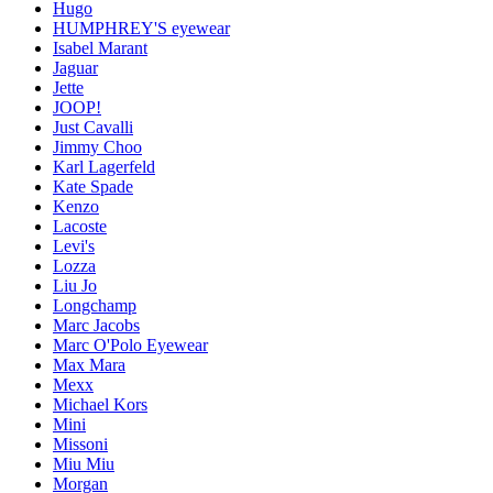
Hugo
HUMPHREY'S eyewear
Isabel Marant
Jaguar
Jette
JOOP!
Just Cavalli
Jimmy Choo
Karl Lagerfeld
Kate Spade
Kenzo
Lacoste
Levi's
Lozza
Liu Jo
Longchamp
Marc Jacobs
Marc O'Polo Eyewear
Max Mara
Mexx
Michael Kors
Mini
Missoni
Miu Miu
Morgan