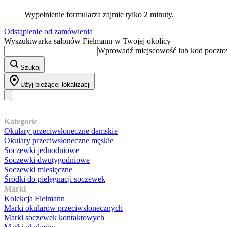
Wypełnienie formularza zajmie tylko 2 minuty.
Odstąpienie od zamówienia
Wyszukiwarka salonów Fielmann w Twojej okolicy
Wprowadź miejscowość lub kod poczt
Szukaj
Użyj bieżącej lokalizacji
Nasz asortyment
Kategorie
Okulary przeciwsłoneczne damskie
Okulary przeciwsłoneczne męskie
Soczewki jednodniowe
Soczewki dwutygodniowe
Soczewki miesięczne
Środki do pielęgnacji soczewek
Marki
Kolekcja Fielmann
Marki okularów przeciwsłonecznych
Marki soczewek kontaktowych