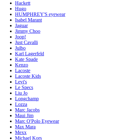
Hackett
Hugo
HUMPHREY'S eyewear
Isabel Marant
Jaguar
Jimmy Choo
Joop!
Just Cavalli
Julbo
Karl Lagerfeld
Kate Spade
Kenzo
Lacoste
Lacoste Kids
Levi's
Le Specs
Liu Jo
Longchamp
Lozza
Marc Jacobs
Maui Jim
Marc O'Polo Eyewear
Max Mara
Mexx
Michael Kors