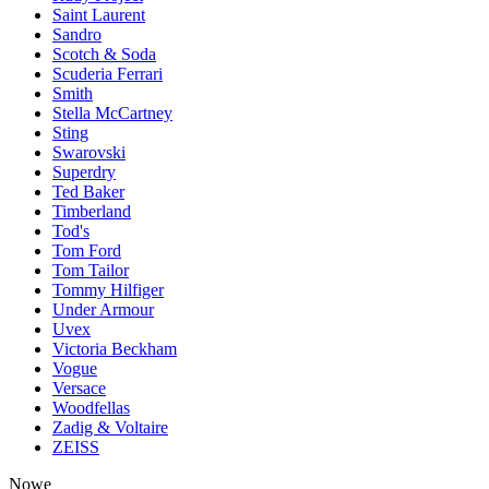
Saint Laurent
Sandro
Scotch & Soda
Scuderia Ferrari
Smith
Stella McCartney
Sting
Swarovski
Superdry
Ted Baker
Timberland
Tod's
Tom Ford
Tom Tailor
Tommy Hilfiger
Under Armour
Uvex
Victoria Beckham
Vogue
Versace
Woodfellas
Zadig & Voltaire
ZEISS
Nowe