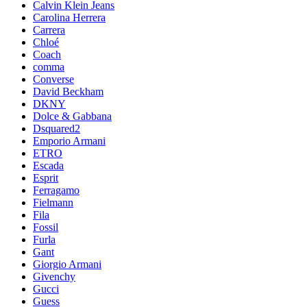
Calvin Klein Jeans
Carolina Herrera
Carrera
Chloé
Coach
comma
Converse
David Beckham
DKNY
Dolce & Gabbana
Dsquared2
Emporio Armani
ETRO
Escada
Esprit
Ferragamo
Fielmann
Fila
Fossil
Furla
Gant
Giorgio Armani
Givenchy
Gucci
Guess