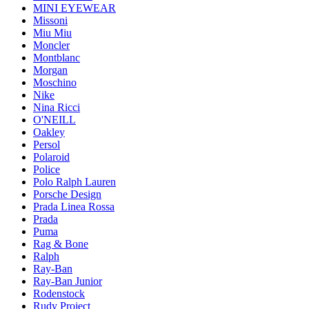
MINI EYEWEAR
Missoni
Miu Miu
Moncler
Montblanc
Morgan
Moschino
Nike
Nina Ricci
O'NEILL
Oakley
Persol
Polaroid
Police
Polo Ralph Lauren
Porsche Design
Prada Linea Rossa
Prada
Puma
Rag & Bone
Ralph
Ray-Ban
Ray-Ban Junior
Rodenstock
Rudy Project