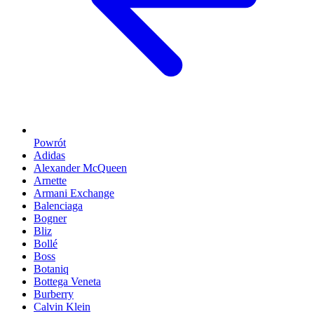
Powrót
Adidas
Alexander McQueen
Arnette
Armani Exchange
Balenciaga
Bogner
Bliz
Bollé
Boss
Botaniq
Bottega Veneta
Burberry
Calvin Klein