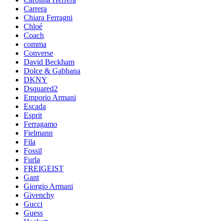
Carrera
Chiara Ferragni
Chloé
Coach
comma
Converse
David Beckham
Dolce & Gabbana
DKNY
Dsquared2
Emporio Armani
Escada
Esprit
Ferragamo
Fielmann
Fila
Fossil
Furla
FREIGEIST
Gant
Giorgio Armani
Givenchy
Gucci
Guess