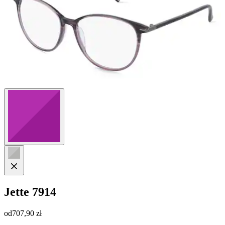
Jette
7914
od
707,90 zł