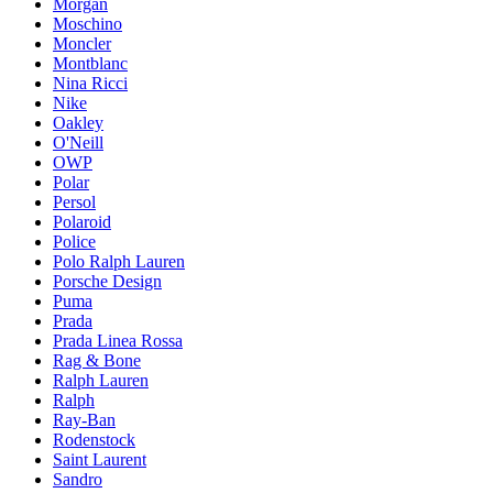
Morgan
Moschino
Moncler
Montblanc
Nina Ricci
Nike
Oakley
O'Neill
OWP
Polar
Persol
Polaroid
Police
Polo Ralph Lauren
Porsche Design
Puma
Prada
Prada Linea Rossa
Rag & Bone
Ralph Lauren
Ralph
Ray-Ban
Rodenstock
Saint Laurent
Sandro