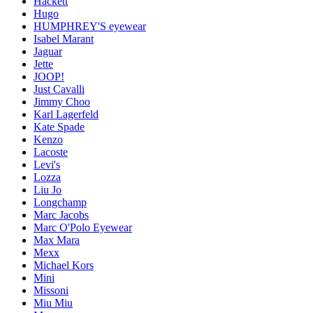
Hackett
Hugo
HUMPHREY'S eyewear
Isabel Marant
Jaguar
Jette
JOOP!
Just Cavalli
Jimmy Choo
Karl Lagerfeld
Kate Spade
Kenzo
Lacoste
Levi's
Lozza
Liu Jo
Longchamp
Marc Jacobs
Marc O'Polo Eyewear
Max Mara
Mexx
Michael Kors
Mini
Missoni
Miu Miu