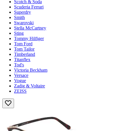
Scotch & Soda
Scuderia Ferrari
Superdry
Smith
Swarovski
Stella McCartney
Sting
Tommy Hilfiger
Tom Ford
Tom Tailor
Timberland
Titanflex
Tod's
Victoria Beckham
Versace
Vogue
Zadig & Voltaire
ZEISS