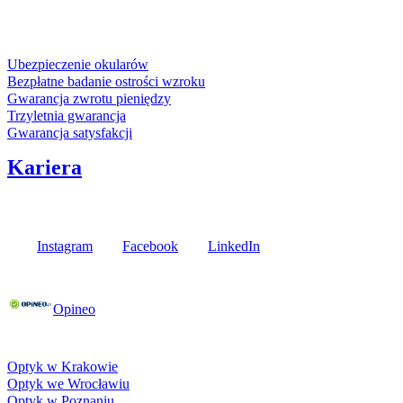
karta kredytowa
Usługi i gwarancje
Ubezpieczenie okularów
Bezpłatne badanie ostrości wzroku
Gwarancja zwrotu pieniędzy
Trzyletnia gwarancja
Gwarancja satysfakcji
Kariera
Media społecznościowe
Instagram
Facebook
LinkedIn
Poznaj opinie naszych klientów
Opineo
Fielmann w Twojej okolicy
Optyk w Krakowie
Optyk we Wrocławiu
Optyk w Poznaniu