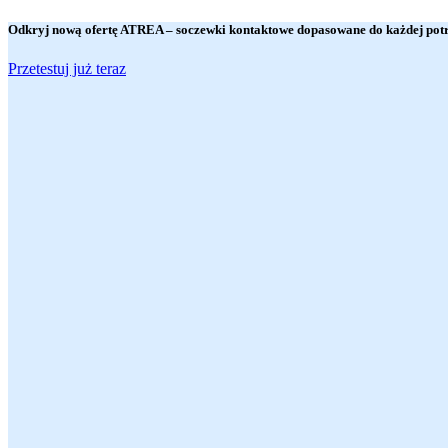
Odkryj nową ofertę
ATREA
– soczewki kontaktowe dopasowane do każdej potr
Przetestuj już teraz