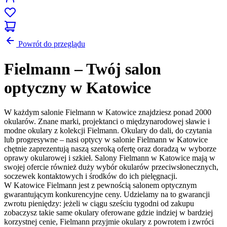
Powrót do przeglądu
Fielmann – Twój salon
optyczny w Katowice
W każdym salonie Fielmann w Katowice znajdziesz ponad 2000
okularów. Znane marki, projektanci o międzynarodowej sławie i
modne okulary z kolekcji Fielmann. Okulary do dali, do czytania
lub progresywne – nasi optycy w salonie Fielmann w Katowice
chętnie zaprezentują naszą szeroką ofertę oraz doradzą w wyborze
oprawy okularowej i szkieł. Salony Fielmann w Katowice mają w
swojej ofercie również duży wybór okularów przeciwsłonecznych,
soczewek kontaktowych i środków do ich pielęgnacji.
W Katowice Fielmann jest z pewnością salonem optycznym
gwarantującym konkurencyjne ceny. Udzielamy na to gwarancji
zwrotu pieniędzy: jeżeli w ciągu sześciu tygodni od zakupu
zobaczysz takie same okulary oferowane gdzie indziej w bardziej
korzystnej cenie, Fielmann przyjmie okulary z powrotem i zwróci