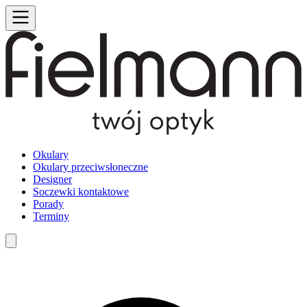
Okulary
Okulary przeciwsłoneczne
Designer
Soczewki kontaktowe
Porady
Terminy