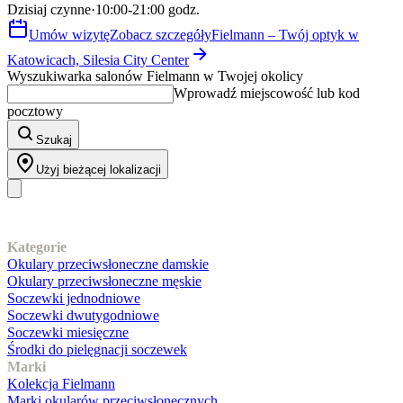
Dzisiaj czynne
·
10:00-21:00 godz.
Umów wizytę
Zobacz szczegóły
Fielmann – Twój optyk w
Katowicach, Silesia City Center
Wyszukiwarka salonów Fielmann w Twojej okolicy
Wprowadź miejscowość lub kod
pocztowy
Szukaj
Użyj bieżącej lokalizacji
Nasz asortyment
Kategorie
Okulary przeciwsłoneczne damskie
Okulary przeciwsłoneczne męskie
Soczewki jednodniowe
Soczewki dwutygodniowe
Soczewki miesięczne
Środki do pielęgnacji soczewek
Marki
Kolekcja Fielmann
Marki okularów przeciwsłonecznych