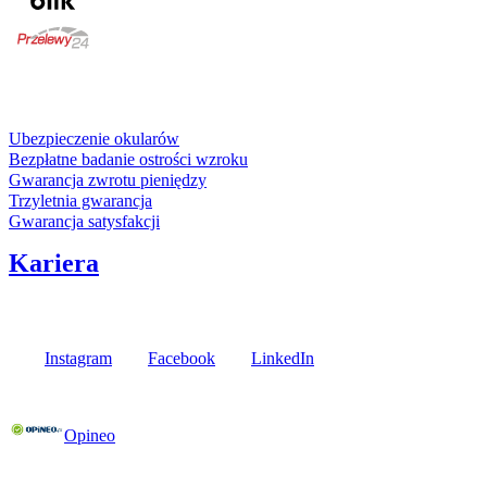
karta kredytowa
Usługi i gwarancje
Ubezpieczenie okularów
Bezpłatne badanie ostrości wzroku
Gwarancja zwrotu pieniędzy
Trzyletnia gwarancja
Gwarancja satysfakcji
Kariera
Media społecznościowe
Instagram
Facebook
LinkedIn
Poznaj opinie naszych klientów
Opineo
Fielmann w Twojej okolicy