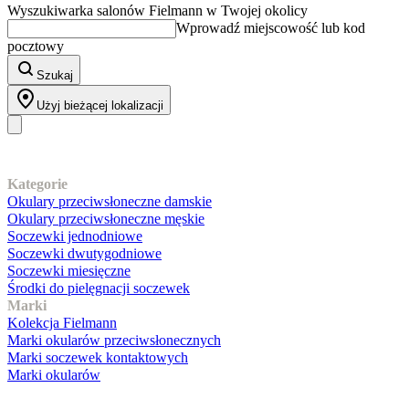
Wyszukiwarka salonów Fielmann w Twojej okolicy
Wprowadź miejscowość lub kod
pocztowy
Szukaj
Użyj bieżącej lokalizacji
Nasz asortyment
Kategorie
Okulary przeciwsłoneczne damskie
Okulary przeciwsłoneczne męskie
Soczewki jednodniowe
Soczewki dwutygodniowe
Soczewki miesięczne
Środki do pielęgnacji soczewek
Marki
Kolekcja Fielmann
Marki okularów przeciwsłonecznych
Marki soczewek kontaktowych
Marki okularów