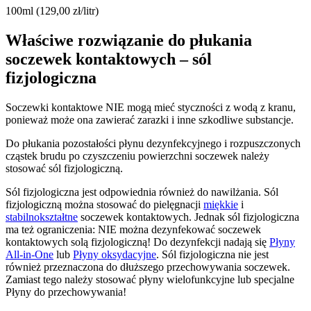
100ml (129,00 zł/litr)
Właściwe rozwiązanie do płukania
soczewek kontaktowych – sól
fizjologiczna
Soczewki kontaktowe NIE mogą mieć styczności z wodą z kranu,
ponieważ może ona zawierać zarazki i inne szkodliwe substancje.
Do płukania pozostałości płynu dezynfekcyjnego i rozpuszczonych
cząstek brudu po czyszczeniu powierzchni soczewek należy
stosować sól fizjologiczną.
Sól fizjologiczna jest odpowiednia również do nawilżania. Sól
fizjologiczną można stosować do pielęgnacji
miękkie
i
stabilnokształtne
soczewek kontaktowych. Jednak sól fizjologiczna
ma też ograniczenia: NIE można dezynfekować soczewek
kontaktowych solą fizjologiczną! Do dezynfekcji nadają się
Płyny
All-in-One
lub
Płyny oksydacyjne
. Sól fizjologiczna nie jest
również przeznaczona do dłuższego przechowywania soczewek.
Zamiast tego należy stosować płyny wielofunkcyjne lub specjalne
Płyny do przechowywania!