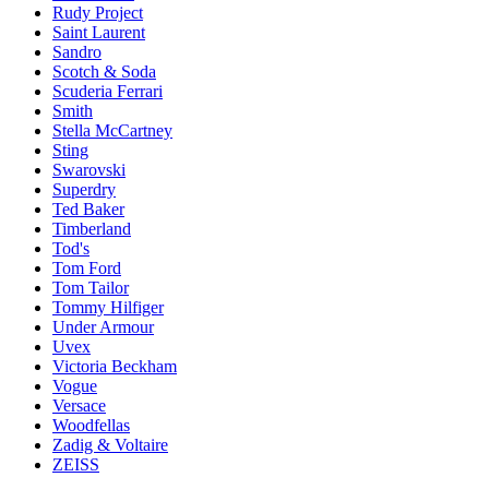
Rudy Project
Saint Laurent
Sandro
Scotch & Soda
Scuderia Ferrari
Smith
Stella McCartney
Sting
Swarovski
Superdry
Ted Baker
Timberland
Tod's
Tom Ford
Tom Tailor
Tommy Hilfiger
Under Armour
Uvex
Victoria Beckham
Vogue
Versace
Woodfellas
Zadig & Voltaire
ZEISS