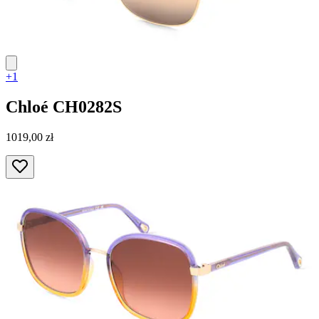
+1
Chloé
CH0282S
1019,00 zł