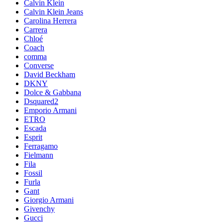
Calvin Klein
Calvin Klein Jeans
Carolina Herrera
Carrera
Chloé
Coach
comma
Converse
David Beckham
DKNY
Dolce & Gabbana
Dsquared2
Emporio Armani
ETRO
Escada
Esprit
Ferragamo
Fielmann
Fila
Fossil
Furla
Gant
Giorgio Armani
Givenchy
Gucci