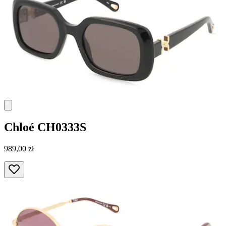
Chloé
CH0333S
989,00 zł