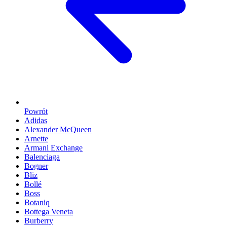
Powrót
Adidas
Alexander McQueen
Arnette
Armani Exchange
Balenciaga
Bogner
Bliz
Bollé
Boss
Botaniq
Bottega Veneta
Burberry