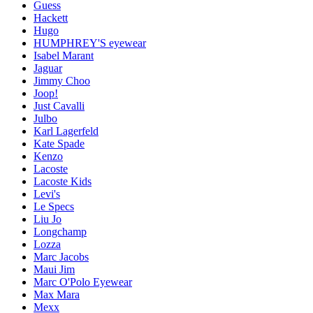
Guess
Hackett
Hugo
HUMPHREY'S eyewear
Isabel Marant
Jaguar
Jimmy Choo
Joop!
Just Cavalli
Julbo
Karl Lagerfeld
Kate Spade
Kenzo
Lacoste
Lacoste Kids
Levi's
Le Specs
Liu Jo
Longchamp
Lozza
Marc Jacobs
Maui Jim
Marc O'Polo Eyewear
Max Mara
Mexx