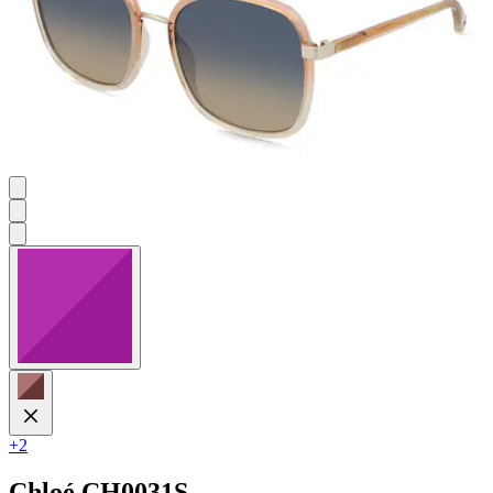
+2
Chloé
CH0031S