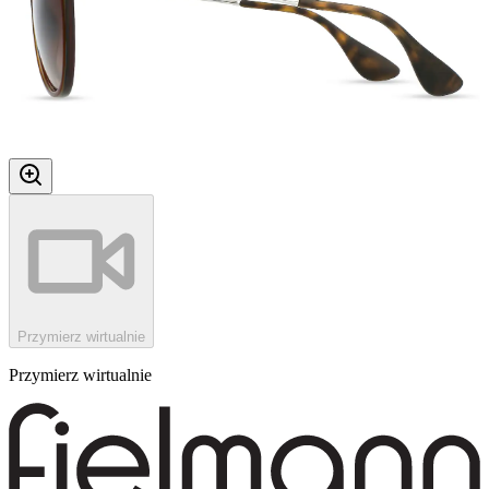
Przymierz wirtualnie
Przymierz wirtualnie