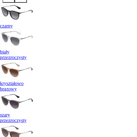
czarny
biały
przezroczysty
kryształowo
brązowy
szary
przezroczysty