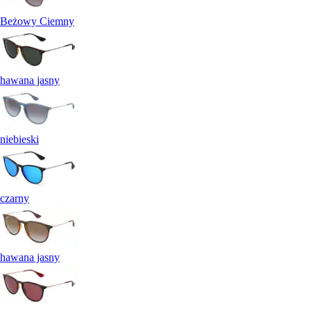
Beżowy Ciemny
hawana jasny
niebieski
czarny
hawana jasny