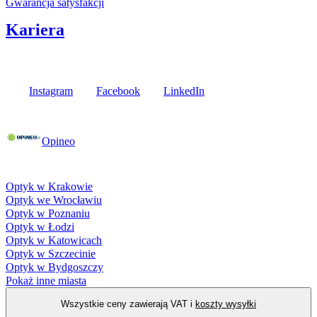
Gwarancja satysfakcji
Kariera
Media społecznościowe
Instagram
Facebook
LinkedIn
Poznaj opinie naszych klientów
Opineo
Fielmann w Twojej okolicy
Optyk w Krakowie
Optyk we Wrocławiu
Optyk w Poznaniu
Optyk w Łodzi
Optyk w Katowicach
Optyk w Szczecinie
Optyk w Bydgoszczy
Pokaż inne miasta
Wszystkie ceny zawierają VAT i
koszty wysyłki