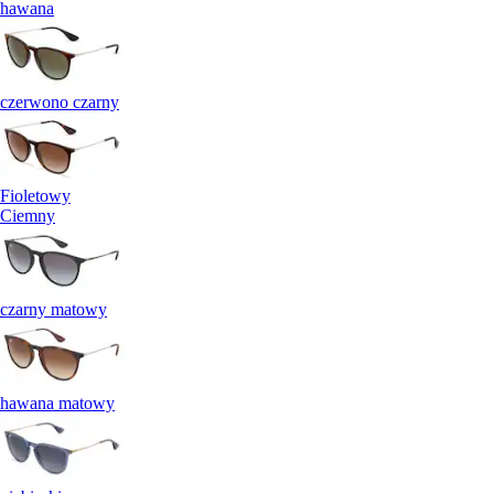
hawana
czerwono czarny
Fioletowy
Ciemny
czarny matowy
hawana matowy