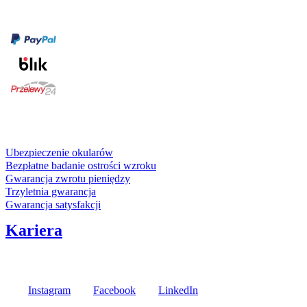
Formy płatności
karta kredytowa
Usługi i gwarancje
Ubezpieczenie okularów
Bezpłatne badanie ostrości wzroku
Gwarancja zwrotu pieniędzy
Trzyletnia gwarancja
Gwarancja satysfakcji
Kariera
Media społecznościowe
Instagram
Facebook
LinkedIn