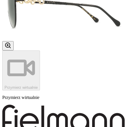
Przymierz wirtualnie
Przymierz wirtualnie