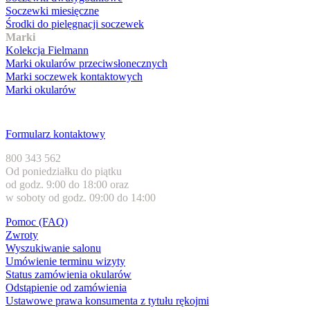
Soczewki miesięczne
Środki do pielęgnacji soczewek
Marki
Kolekcja Fielmann
Marki okularów przeciwsłonecznych
Marki soczewek kontaktowych
Marki okularów
Obsługa klienta
Formularz kontaktowy
800 343 562
Od poniedziałku do piątku
od godz. 9:00 do 18:00 oraz
w soboty od godz. 09:00 do 14:00
Pomoc (FAQ)
Zwroty
Wyszukiwanie salonu
Umówienie terminu wizyty
Status zamówienia okularów
Odstąpienie od zamówienia
Ustawowe prawa konsumenta z tytułu rękojmi