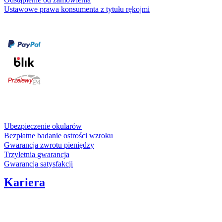
Ustawowe prawa konsumenta z tytułu rękojmi
Formy płatności
karta kredytowa
Usługi i gwarancje
Ubezpieczenie okularów
Bezpłatne badanie ostrości wzroku
Gwarancja zwrotu pieniędzy
Trzyletnia gwarancja
Gwarancja satysfakcji
Kariera
Media społecznościowe