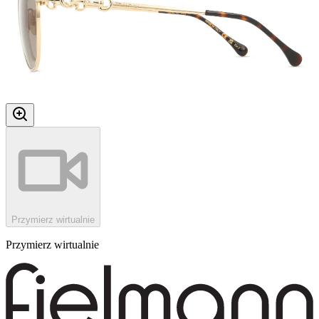
Przymierz wirtualnie
Przymierz wirtualnie