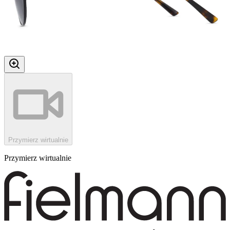
Przymierz wirtualnie
Przymierz wirtualnie