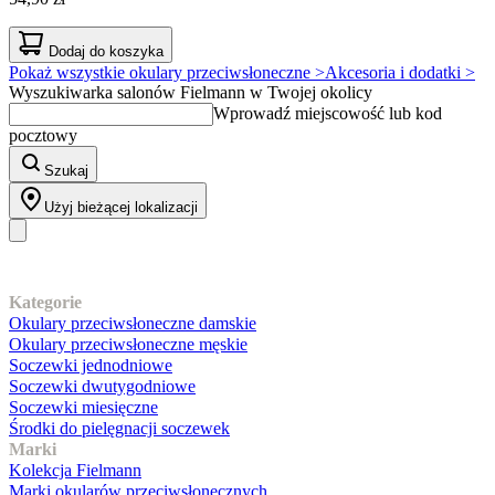
Dodaj do koszyka
Pokaż wszystkie okulary przeciwsłoneczne >
Akcesoria i dodatki >
Wyszukiwarka salonów Fielmann w Twojej okolicy
Wprowadź miejscowość lub kod
pocztowy
Szukaj
Użyj bieżącej lokalizacji
Nasz asortyment
Kategorie
Okulary przeciwsłoneczne damskie
Okulary przeciwsłoneczne męskie
Soczewki jednodniowe
Soczewki dwutygodniowe
Soczewki miesięczne
Środki do pielęgnacji soczewek
Marki
Kolekcja Fielmann
Marki okularów przeciwsłonecznych