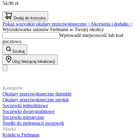
54,90 zł
Dodaj do koszyka
Pokaż wszystkie okulary przeciwsłoneczne >
Akcesoria i dodatki >
Wyszukiwarka salonów Fielmann w Twojej okolicy
Wprowadź miejscowość lub kod
pocztowy
Szukaj
Użyj bieżącej lokalizacji
Nasz asortyment
Kategorie
Okulary przeciwsłoneczne damskie
Okulary przeciwsłoneczne męskie
Soczewki jednodniowe
Soczewki dwutygodniowe
Soczewki miesięczne
Środki do pielęgnacji soczewek
Marki
Kolekcja Fielmann