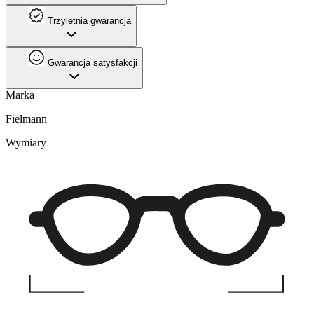
Trzyletnia gwarancja
Gwarancja satysfakcji
Marka
Fielmann
Wymiary