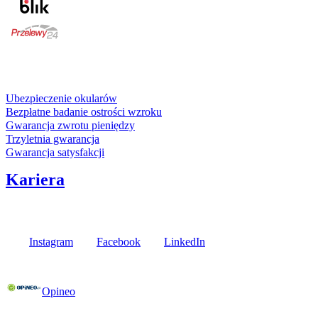
karta kredytowa
Usługi i gwarancje
Ubezpieczenie okularów
Bezpłatne badanie ostrości wzroku
Gwarancja zwrotu pieniędzy
Trzyletnia gwarancja
Gwarancja satysfakcji
Kariera
Media społecznościowe
Instagram
Facebook
LinkedIn
Poznaj opinie naszych klientów
Opineo