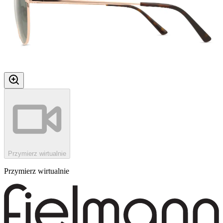
Przymierz wirtualnie
Przymierz wirtualnie