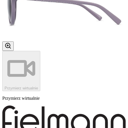
Przymierz wirtualnie
Przymierz wirtualnie