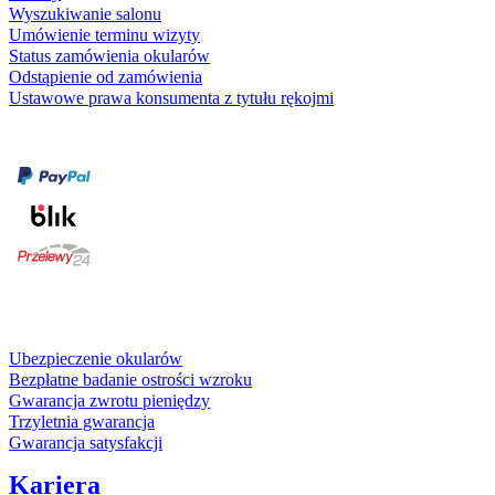
Wyszukiwanie salonu
Umówienie terminu wizyty
Status zamówienia okularów
Odstąpienie od zamówienia
Ustawowe prawa konsumenta z tytułu rękojmi
Formy płatności
karta kredytowa
Usługi i gwarancje
Ubezpieczenie okularów
Bezpłatne badanie ostrości wzroku
Gwarancja zwrotu pieniędzy
Trzyletnia gwarancja
Gwarancja satysfakcji
Kariera