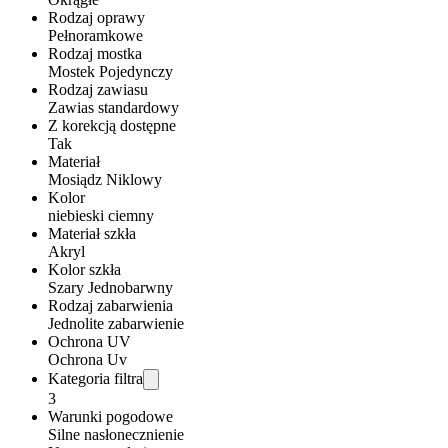
Rodzaj oprawy
Pełnoramkowe
Rodzaj mostka
Mostek Pojedynczy
Rodzaj zawiasu
Zawias standardowy
Z korekcją dostępne
Tak
Materiał
Mosiądz Niklowy
Kolor
niebieski ciemny
Materiał szkła
Akryl
Kolor szkła
Szary Jednobarwny
Rodzaj zabarwienia
Jednolite zabarwienie
Ochrona UV
Ochrona Uv
Kategoria filtra
3
Warunki pogodowe
Silne nasłonecznienie