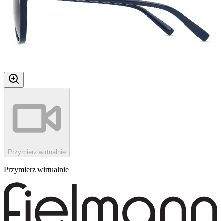
Przymierz wirtualnie
Przymierz wirtualnie