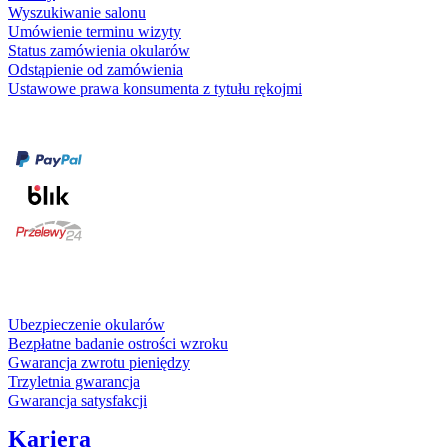
Wyszukiwanie salonu
Umówienie terminu wizyty
Status zamówienia okularów
Odstąpienie od zamówienia
Ustawowe prawa konsumenta z tytułu rękojmi
Formy płatności
karta kredytowa
Usługi i gwarancje
Ubezpieczenie okularów
Bezpłatne badanie ostrości wzroku
Gwarancja zwrotu pieniędzy
Trzyletnia gwarancja
Gwarancja satysfakcji
Kariera