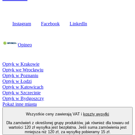
Media społecznościowe
Instagram
Facebook
LinkedIn
Poznaj opinie naszych klientów
Opineo
Fielmann w Twojej okolicy
Optyk w Krakowie
Optyk we Wrocławiu
Optyk w Poznaniu
Optyk w Łodzi
Optyk w Katowicach
Optyk w Szczecinie
Optyk w Bydgoszczy
Pokaż inne miasta
Wszystkie ceny zawierają VAT i
koszty wysyłki
Dla zamówień z określonej grupy produktów, jak również dla towaru od
wartości 120 zł wysyłka jest bezpłatna. Jeśli suma zamówienia jest
mniejsza niż 120 zł, za wysyłkę pobieramy 15 zł.