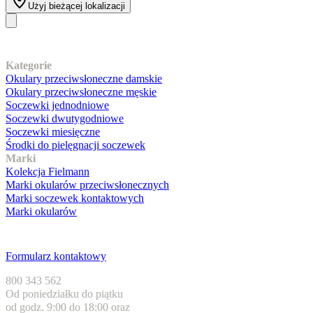
Użyj bieżącej lokalizacji
Nasz asortyment
Kategorie
Okulary przeciwsłoneczne damskie
Okulary przeciwsłoneczne męskie
Soczewki jednodniowe
Soczewki dwutygodniowe
Soczewki miesięczne
Środki do pielęgnacji soczewek
Marki
Kolekcja Fielmann
Marki okularów przeciwsłonecznych
Marki soczewek kontaktowych
Marki okularów
Obsługa klienta
Formularz kontaktowy
800 343 562
Od poniedziałku do piątku
od godz. 9:00 do 18:00 oraz