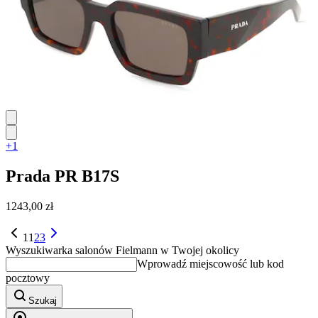
+1
Prada
PR B17S
1243,00 zł
1
1
2
3
Wyszukiwarka salonów Fielmann w Twojej okolicy
Wprowadź miejscowość lub kod
pocztowy
Szukaj