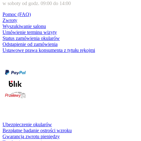
w soboty od godz. 09:00 do 14:00
Pomoc (FAQ)
Zwroty
Wyszukiwanie salonu
Umówienie terminu wizyty
Status zamówienia okularów
Odstąpienie od zamówienia
Ustawowe prawa konsumenta z tytułu rękojmi
Formy płatności
karta kredytowa
Usługi i gwarancje
Ubezpieczenie okularów
Bezpłatne badanie ostrości wzroku
Gwarancja zwrotu pieniędzy