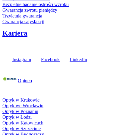
Bezpłatne badanie ostrości wzroku
Gwarancja zwrotu pieniędzy
Trzyletnia gwarancja
Gwarancja satysfakcji
Kariera
Media społecznościowe
Instagram
Facebook
LinkedIn
Poznaj opinie naszych klientów
Opineo
Fielmann w Twojej okolicy
Optyk w Krakowie
Optyk we Wrocławiu
Optyk w Poznaniu
Optyk w Łodzi
Optyk w Katowicach
Optyk w Szczecinie
Optyk w Bydgoszczy