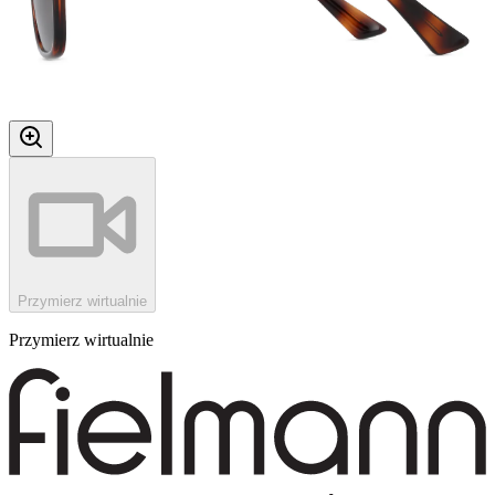
Przymierz wirtualnie
Przymierz wirtualnie