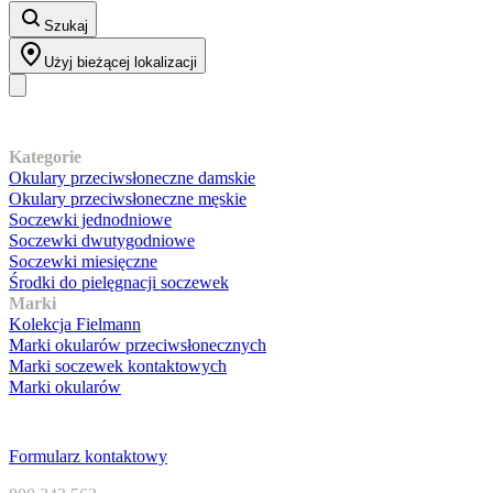
Szukaj
Użyj bieżącej lokalizacji
Nasz asortyment
Kategorie
Okulary przeciwsłoneczne damskie
Okulary przeciwsłoneczne męskie
Soczewki jednodniowe
Soczewki dwutygodniowe
Soczewki miesięczne
Środki do pielęgnacji soczewek
Marki
Kolekcja Fielmann
Marki okularów przeciwsłonecznych
Marki soczewek kontaktowych
Marki okularów
Obsługa klienta
Formularz kontaktowy