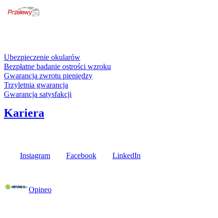
karta kredytowa
Usługi i gwarancje
Ubezpieczenie okularów
Bezpłatne badanie ostrości wzroku
Gwarancja zwrotu pieniędzy
Trzyletnia gwarancja
Gwarancja satysfakcji
Kariera
Media społecznościowe
Instagram
Facebook
LinkedIn
Poznaj opinie naszych klientów
Opineo
Fielmann w Twojej okolicy