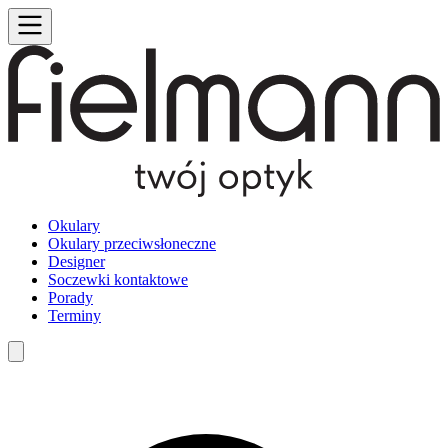
Okulary
Okulary przeciwsłoneczne
Designer
Soczewki kontaktowe
Porady
Terminy