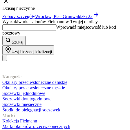
Dzisiaj nieczynne
Zobacz szczegóły
Wrocław, Plac Grunwaldzki 22
Wyszukiwarka salonów Fielmann w Twojej okolicy
Wprowadź miejscowość lub kod
pocztowy
Szukaj
Użyj bieżącej lokalizacji
Nasz asortyment
Kategorie
Okulary przeciwsłoneczne damskie
Okulary przeciwsłoneczne męskie
Soczewki jednodniowe
Soczewki dwutygodniowe
Soczewki miesięczne
Środki do pielęgnacji soczewek
Marki
Kolekcja Fielmann
Marki okularów przeciwsłonecznych