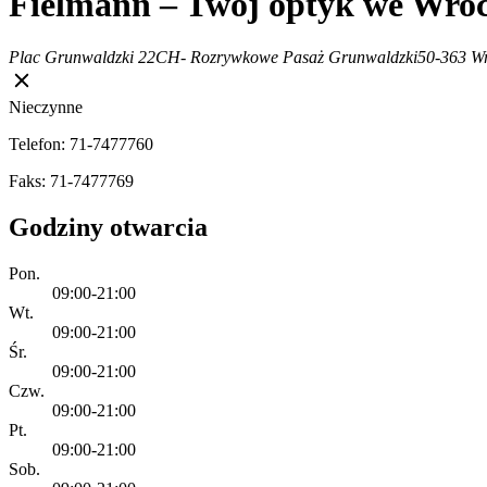
Fielmann – Twój optyk we Wro
Plac Grunwaldzki 22
CH- Rozrywkowe Pasaż Grunwaldzki
50-363 W
Nieczynne
Telefon: 71-7477760
Faks: 71-7477769
Godziny otwarcia
Pon.
09:00-21:00
Wt.
09:00-21:00
Śr.
09:00-21:00
Czw.
09:00-21:00
Pt.
09:00-21:00
Sob.