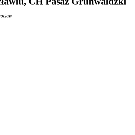
cławiu, CH Pasaż Grunwaldzki
rocław