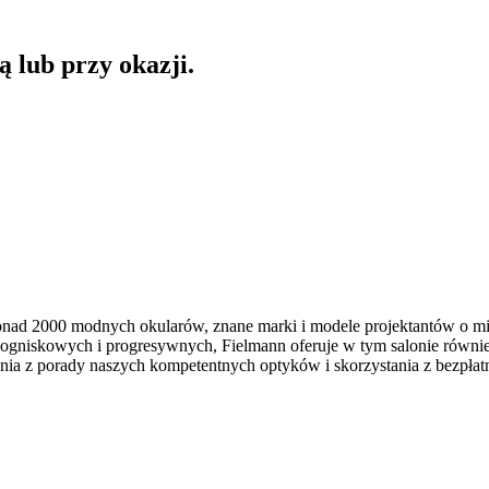
 lub przy okazji.
ad 2000 modnych okularów, znane marki i modele projektantów o mię
oogniskowych i progresywnych, Fielmann oferuje w tym salonie równ
ania z porady naszych kompetentnych optyków i skorzystania z bezpła