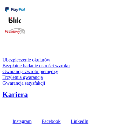
karta kredytowa
Usługi i gwarancje
Ubezpieczenie okularów
Bezpłatne badanie ostrości wzroku
Gwarancja zwrotu pieniędzy
Trzyletnia gwarancja
Gwarancja satysfakcji
Kariera
Media społecznościowe
Instagram
Facebook
LinkedIn
Poznaj opinie naszych klientów