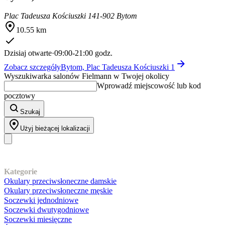
Plac Tadeusza Kościuszki 1
41-902 Bytom
10.55 km
Dzisiaj otwarte
·
09:00-21:00 godz.
Zobacz szczegóły
Bytom, Plac Tadeusza Kościuszki 1
Wyszukiwarka salonów Fielmann w Twojej okolicy
Wprowadź miejscowość lub kod
pocztowy
Szukaj
Użyj bieżącej lokalizacji
Nasz asortyment
Kategorie
Okulary przeciwsłoneczne damskie
Okulary przeciwsłoneczne męskie
Soczewki jednodniowe
Soczewki dwutygodniowe
Soczewki miesięczne