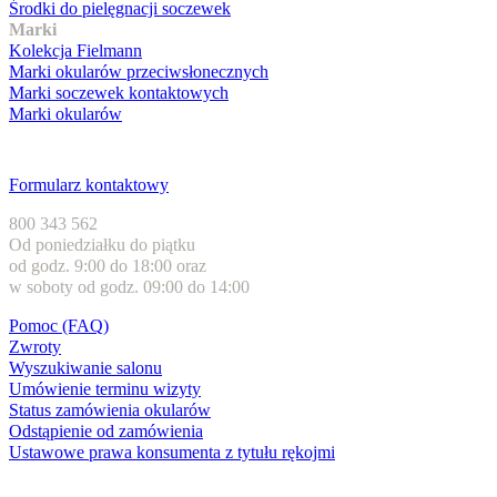
Środki do pielęgnacji soczewek
Marki
Kolekcja Fielmann
Marki okularów przeciwsłonecznych
Marki soczewek kontaktowych
Marki okularów
Obsługa klienta
Formularz kontaktowy
800 343 562
Od poniedziałku do piątku
od godz. 9:00 do 18:00 oraz
w soboty od godz. 09:00 do 14:00
Pomoc (FAQ)
Zwroty
Wyszukiwanie salonu
Umówienie terminu wizyty
Status zamówienia okularów
Odstąpienie od zamówienia
Ustawowe prawa konsumenta z tytułu rękojmi
Formy płatności