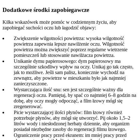
Dodatkowe środki zapobiegawcze
Kilka wskazówek może pomóc w codziennym życiu, aby
zapobiegać suchości oczu lub łagodzić objawy:
Zwiększenie wilgotności powietrza: wysoka wilgotność
powietrza zapewnia lepsze nawilżenie oczu. Wilgotność
powietrza można zwiększyć poprzez regularne wietrzenie
pomieszczeń lub stosowanie nawilżacza powietrza.
Unikanie dymu papierosowego: dym papierosowy ma
szczególnie szkodliwy wpływ na oczy. Unikaj go tak często,
jak to możliwe. Jeśli sam palisz, koniecznie wychodź na
zewnątrz, aby powietrze w mieszkaniu było jak najmniej
zanieczyszczone.
Wystarczająca ilość snu: sen jest szczególnie ważny dla
regeneracji oczu. Pamiętaj, by spać co najmniej 6–8 godzin na
dobę, aby oczy mogły odpocząć, a film łzowy mógł się
zregenerować.
Picie wystarczającej ilości płynów: film łzowy również
potrzebuje płynów, aby mógł się utworzyć. Pij około 1,5–2
litrów wody i niesłodzonej herbaty dziennie, aby organizm
posiadał niezbędne zasoby do regeneracji filmu łzowego.
Ograniczenie pracy przed ekranem: im mniej pracy przed