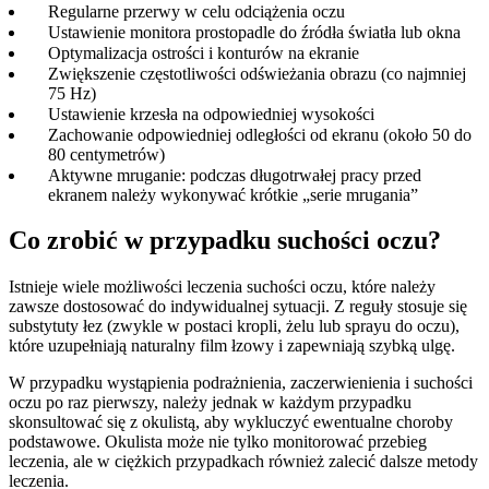
Regularne przerwy w celu odciążenia oczu
Ustawienie monitora prostopadle do źródła światła lub okna
Optymalizacja ostrości i konturów na ekranie
Zwiększenie częstotliwości odświeżania obrazu (co najmniej
75 Hz)
Ustawienie krzesła na odpowiedniej wysokości
Zachowanie odpowiedniej odległości od ekranu (około 50 do
80 centymetrów)
Aktywne mruganie: podczas długotrwałej pracy przed
ekranem należy wykonywać krótkie „serie mrugania”
Co zrobić w przypadku suchości oczu?
Istnieje wiele możliwości leczenia suchości oczu, które należy
zawsze dostosować do indywidualnej sytuacji. Z reguły stosuje się
substytuty łez (zwykle w postaci kropli, żelu lub sprayu do oczu),
które uzupełniają naturalny film łzowy i zapewniają szybką ulgę.
W przypadku wystąpienia podrażnienia, zaczerwienienia i suchości
oczu po raz pierwszy, należy jednak w każdym przypadku
skonsultować się z okulistą, aby wykluczyć ewentualne choroby
podstawowe. Okulista może nie tylko monitorować przebieg
leczenia, ale w ciężkich przypadkach również zalecić dalsze metody
leczenia.