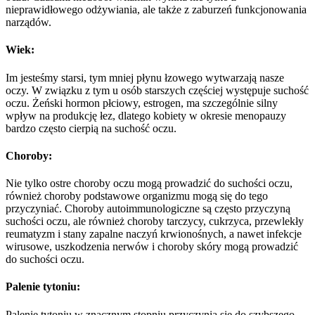
nieprawidłowego odżywiania, ale także z zaburzeń funkcjonowania
narządów.
Wiek:
Im jesteśmy starsi, tym mniej płynu łzowego wytwarzają nasze
oczy. W związku z tym u osób starszych częściej występuje suchość
oczu. Żeński hormon płciowy, estrogen, ma szczególnie silny
wpływ na produkcję łez, dlatego kobiety w okresie menopauzy
bardzo często cierpią na suchość oczu.
Choroby:
Nie tylko ostre choroby oczu mogą prowadzić do suchości oczu,
również choroby podstawowe organizmu mogą się do tego
przyczyniać. Choroby autoimmunologiczne są często przyczyną
suchości oczu, ale również choroby tarczycy, cukrzyca, przewlekły
reumatyzm i stany zapalne naczyń krwionośnych, a nawet infekcje
wirusowe, uszkodzenia nerwów i choroby skóry mogą prowadzić
do suchości oczu.
Palenie tytoniu:
Palenie tytoniu w znacznym stopniu przyczynia się do szybszego