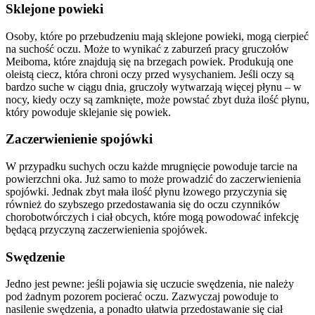
Sklejone powieki
Osoby, które po przebudzeniu mają sklejone powieki, mogą cierpieć
na suchość oczu. Może to wynikać z zaburzeń pracy gruczołów
Meiboma, które znajdują się na brzegach powiek. Produkują one
oleistą ciecz, która chroni oczy przed wysychaniem. Jeśli oczy są
bardzo suche w ciągu dnia, gruczoły wytwarzają więcej płynu – w
nocy, kiedy oczy są zamknięte, może powstać zbyt duża ilość płynu,
który powoduje sklejanie się powiek.
Zaczerwienienie spojówki
W przypadku suchych oczu każde mrugnięcie powoduje tarcie na
powierzchni oka. Już samo to może prowadzić do zaczerwienienia
spojówki. Jednak zbyt mała ilość płynu łzowego przyczynia się
również do szybszego przedostawania się do oczu czynników
chorobotwórczych i ciał obcych, które mogą powodować infekcję
będącą przyczyną zaczerwienienia spojówek.
Swędzenie
Jedno jest pewne: jeśli pojawia się uczucie swędzenia, nie należy
pod żadnym pozorem pocierać oczu. Zazwyczaj powoduje to
nasilenie swędzenia, a ponadto ułatwia przedostawanie się ciał