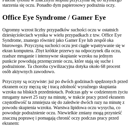
starzenia się oczu. Ponadto dym papierosowy podrażnia oczy.
Office Eye Syndrome / Gamer Eye
Ogromny wzrost liczby przypadków suchości oczu w ostatnich
dziesięcioleciach wynika w wielu przypadkach z tzw. Office Eye
Syndrome, znanego również jako Gamer Eye lub zespół oka
biurowego. Przyczyną suchości oczu jest ciągłe wpatrywanie się w
ekran komputera. Zbyt krótkie przerwy na odpoczynek dla oczu,
rzadsze mruganie i intensywne skupianie wzroku na jednym
punkcie powodują przemęczenie oczu, które stają się suche i
podrażnione. Ta choroba cywilizacyjna dotyka około 68 procent
osób aktywnych zawodowo.
Przyczyny są oczywiste: już po dwóch godzinach spędzonych przed
ekranem oczy męczą się i tracą zdolność wyraźnego skupiania
wzroku na bliskich przedmiotach. Podczas gdy w codziennym życiu
mrugamy nawet 25 razy na minutę, w trakcie pracy przed ekranem
częstotliwość ta zmniejsza się do zaledwie dwóch razy na minutę z
powodu skupienia wzroku. Warstwa lipidowa oczu wysycha, co
powoduje podrażnienie oczu. Niewielkie zmiany mogą przynieść
znaczną poprawę i pomagają chronić oczy podczas pracy przed
ekranem: