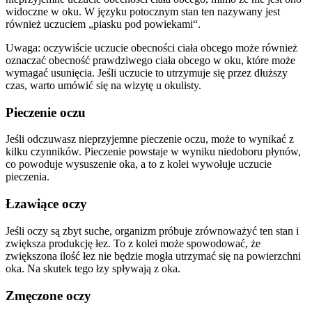
widoczne w oku. W języku potocznym stan ten nazywany jest
również uczuciem „piasku pod powiekami“.
Uwaga: oczywiście uczucie obecności ciała obcego może również
oznaczać obecność prawdziwego ciała obcego w oku, które może
wymagać usunięcia. Jeśli uczucie to utrzymuje się przez dłuższy
czas, warto umówić się na wizytę u okulisty.
Pieczenie oczu
Jeśli odczuwasz nieprzyjemne pieczenie oczu, może to wynikać z
kilku czynników. Pieczenie powstaje w wyniku niedoboru płynów,
co powoduje wysuszenie oka, a to z kolei wywołuje uczucie
pieczenia.
Łzawiące oczy
Jeśli oczy są zbyt suche, organizm próbuje zrównoważyć ten stan i
zwiększa produkcję łez. To z kolei może spowodować, że
zwiększona ilość łez nie będzie mogła utrzymać się na powierzchni
oka. Na skutek tego łzy spływają z oka.
Zmęczone oczy