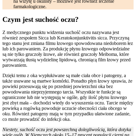
na wizytę u okulisty – możliwe jest również leczenie
farmakologiczne.
Czym jest suchość oczu?
Z medycznego punktu widzenia suchość oczu nazywana jest
również zespołem Sicca lub Keratokonjunktivitis sicca. Przyczyną
tego stanu jest zmiana filmu łzowego spowodowana niedoborem łez
lub ich parowaniem. Za produkcję płynu łzowego odpowiedzialne
są nie tylko gruczoły łzowe, ale również gruczoły Meiboma, które
wytwarzają tłustą wydzielinę lipidową, chroniącą film łzowy przed
parowaniem.
Dzięki temu z oka wypłukiwane są małe ciała obce i patogeny, a
także usuwane są martwe komórki. Ponadto płyn łzowy sprawia, że
powieki przesuwają się po przedniej powierzchni oka bez
powodowania nieprzyjemnego tarcia. Wszystkie te funkcje są
ograniczone lub nie występują w ogóle, gdy ilość płynu łzowego
jest zbyt mała – dochodzi wtedy do wysuszenia oczu. Tarcie między
powieką a rogówką powoduje uczucie obecności ciała obcego w
oku. Również patogeny mają w tym przypadku ułatwione zadanie,
co może prowadzić do infekcji oka.
Niestety, suchość oczu jest powszechną dolegliwością, która dotyka
wiele osób. W Niemczech około 15–17 procent populacji cierpi na