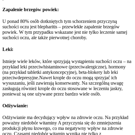
Zapalenie brzegów powiek:
U ponad 80% osób dotkniętych tym schorzeniem przyczyną
suchości oczu jest blepharitis – przewlekłe zapalenie brzegów
powiek.
W tym przypadku wskazane jest nie tylko leczenie samej
suchości oczu, ale także pierwotnej choroby.
Leki:
Istnieje wiele leków, które sprzyjają wystąpieniu suchości oczu – na
przykład leki przeciwhistaminowe (przeciwalergiczne), hormony
(na przykład tabletki antykoncepcyjne), beta-blokery lub leki
przeciwdepresyjne.
Nawet krople do oczu mogą sprzyjać ich
wysuszaniu, jeśli zawierają konserwanty. Na szczególną uwagę
zasługują również krople do oczu stosowane w leczeniu jaskry,
ponieważ są one używane przez bardzo wiele osób.
Odżywianie:
Odżywianie ma decydujący wpływ na zdrowie oczu. Na przykład
poważny niedobór witaminy A przyczynia się do zmniejszenia
produkcji płynu łzowego, co ma negatywny wpływ na zdrowie
oczu. Czasami niedobór witamin wynika nie tylko z