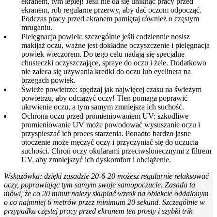
ekranem, tym lepiej! Jeśli nie da się uniknąć pracy przed
ekranem, rób regularne przerwy, aby dać oczom odpocząć.
Podczas pracy przed ekranem pamiętaj również o częstym
mruganiu.
Pielęgnacja powiek: szczególnie jeśli codziennie nosisz
makijaż oczu, ważne jest dokładne oczyszczenie i pielęgnacja
powiek wieczorem. Do tego celu nadają się specjalne
chusteczki oczyszczające, spraye do oczu i żele. Dodatkowo
nie zaleca się używania kredki do oczu lub eyelinera na
brzegach powiek.
Świeże powietrze: spędzaj jak najwięcej czasu na świeżym
powietrzu, aby odciążyć oczy! Tlen pomaga poprawić
ukrwienie oczu, a tym samym zmniejsza ich suchość.
Ochrona oczu przed promieniowaniem UV: szkodliwe
promieniowanie UV może powodować wysuszanie oczu i
przyspieszać ich proces starzenia. Ponadto bardzo jasne
otoczenie może męczyć oczy i przyczyniać się do uczucia
suchości. Chroń oczy okularami przeciwsłonecznymi z filtrem
UV, aby zmniejszyć ich dyskomfort i obciążenie.
Wskazówka: dzięki zasadzie 20-6-20 możesz regularnie relaksować
oczy, poprawiając tym samym swoje samopoczucie. Zasada ta
mówi, że co 20 minut należy skupiać wzrok na obiekcie oddalonym
o co najmniej 6 metrów przez minimum 20 sekund. Szczególnie w
przypadku częstej pracy przed ekranem ten prosty i szybki trik