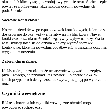
oknami lub klimatyzacją, powodują wysychanie oczu.
Suche, ciepłe
powietrze z ogrzewania także szkodzi oczom i powoduje ich
podrażnienie.
Soczewki kontaktowe:
Noszenie niewłaściwego typu soczewek kontaktowych, które nie są
dostosowane do oka, wpływa negatywnie na film łzowy.
Nawet
krótki czas noszenia może mieć negatywny wpływ na oczy. Warto
w tej sytuacji udać się do optyka – należy wybrać soczewki
kontaktowe, które nie powodują dodatkowego wysuszania oczu i są
wygodne w noszeniu.
Zabiegi chirurgiczne:
Każdy rodzaj urazu oka może negatywnie wpływać na przepływ
płynu łzowego, na przykład uraz powieki lub operacja oka.
W
takich przypadkach dolegliwości zazwyczaj ustępują po wyleczeniu
urazu.
Czynniki wewnętrzne
Różne schorzenia lub czynniki wewnętrzne również mogą
powodować suchość oczu: