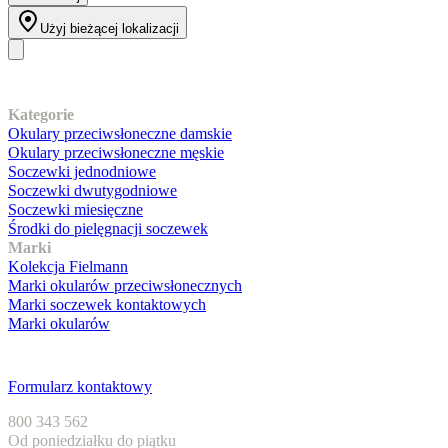
Użyj bieżącej lokalizacji
Nasz asortyment
Kategorie
Okulary przeciwsłoneczne damskie
Okulary przeciwsłoneczne męskie
Soczewki jednodniowe
Soczewki dwutygodniowe
Soczewki miesięczne
Środki do pielęgnacji soczewek
Marki
Kolekcja Fielmann
Marki okularów przeciwsłonecznych
Marki soczewek kontaktowych
Marki okularów
Obsługa klienta
Formularz kontaktowy
800 343 562
Od poniedziałku do piątku