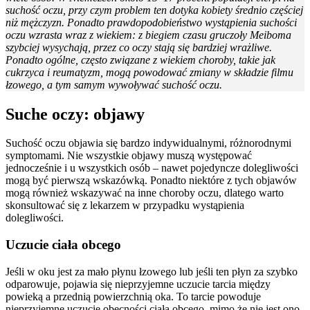
suchość oczu, przy czym problem ten dotyka kobiety średnio częściej
niż mężczyzn. Ponadto prawdopodobieństwo wystąpienia suchości
oczu wzrasta wraz z wiekiem: z biegiem czasu gruczoły Meiboma
szybciej wysychają, przez co oczy stają się bardziej wrażliwe.
Ponadto ogólne, często związane z wiekiem choroby, takie jak
cukrzyca i reumatyzm, mogą powodować zmiany w składzie filmu
łzowego, a tym samym wywoływać suchość oczu.
Suche oczy: objawy
Suchość oczu objawia się bardzo indywidualnymi, różnorodnymi
symptomami. Nie wszystkie objawy muszą występować
jednocześnie i u wszystkich osób – nawet pojedyncze dolegliwości
mogą być pierwszą wskazówką. Ponadto niektóre z tych objawów
mogą również wskazywać na inne choroby oczu, dlatego warto
skonsultować się z lekarzem w przypadku wystąpienia
dolegliwości.
Uczucie ciała obcego
Jeśli w oku jest za mało płynu łzowego lub jeśli ten płyn za szybko
odparowuje, pojawia się nieprzyjemne uczucie tarcia między
powieką a przednią powierzchnią oka. To tarcie powoduje
nieprzyjemne uczucie obecności ciała obcego, mimo że nie jest ono