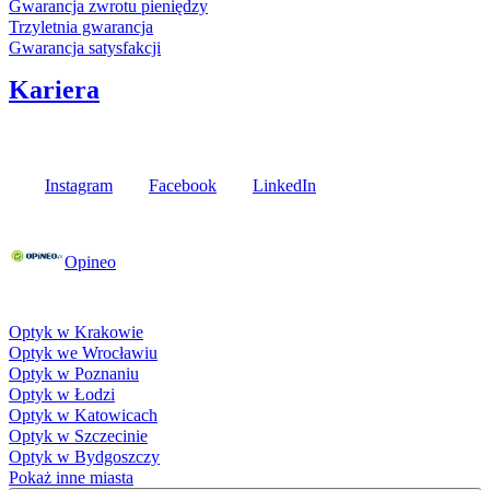
Gwarancja zwrotu pieniędzy
Trzyletnia gwarancja
Gwarancja satysfakcji
Kariera
Media społecznościowe
Instagram
Facebook
LinkedIn
Poznaj opinie naszych klientów
Opineo
Fielmann w Twojej okolicy
Optyk w Krakowie
Optyk we Wrocławiu
Optyk w Poznaniu
Optyk w Łodzi
Optyk w Katowicach
Optyk w Szczecinie
Optyk w Bydgoszczy
Pokaż inne miasta