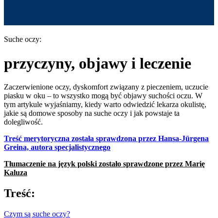
Suche oczy:
przyczyny, objawy i leczenie
Zaczerwienione oczy, dyskomfort związany z pieczeniem, uczucie
piasku w oku – to wszystko mogą być objawy suchości oczu. W
tym artykule wyjaśniamy, kiedy warto odwiedzić lekarza okulistę,
jakie są domowe sposoby na suche oczy i jak powstaje ta
dolegliwość.
Treść merytoryczna została sprawdzona przez Hansa-Jürgena
Greina, autora specjalistycznego
Tłumaczenie na język polski zostało sprawdzone przez Marię
Kaluza
Treść:
Czym są suche oczy?