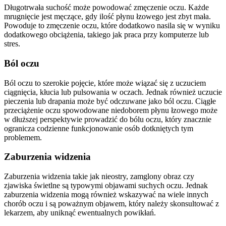
Długotrwała suchość może powodować zmęczenie oczu. Każde
mrugnięcie jest męczące, gdy ilość płynu łzowego jest zbyt mała.
Powoduje to zmęczenie oczu, które dodatkowo nasila się w wyniku
dodatkowego obciążenia, takiego jak praca przy komputerze lub
stres.
Ból oczu
Ból oczu to szerokie pojęcie, które może wiązać się z uczuciem
ciągnięcia, kłucia lub pulsowania w oczach. Jednak również uczucie
pieczenia lub drapania może być odczuwane jako ból oczu. Ciągłe
przeciążenie oczu spowodowane niedoborem płynu łzowego może
w dłuższej perspektywie prowadzić do bólu oczu, który znacznie
ogranicza codzienne funkcjonowanie osób dotkniętych tym
problemem.
Zaburzenia widzenia
Zaburzenia widzenia takie jak nieostry, zamglony obraz czy
zjawiska świetlne są typowymi objawami suchych oczu. Jednak
zaburzenia widzenia mogą również wskazywać na wiele innych
chorób oczu i są poważnym objawem, który należy skonsultować z
lekarzem, aby uniknąć ewentualnych powikłań.