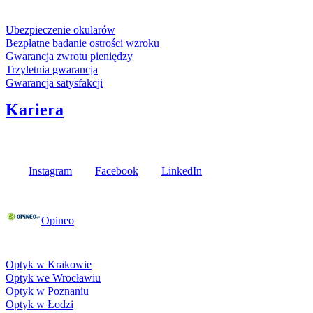
Usługi i gwarancje
Ubezpieczenie okularów
Bezpłatne badanie ostrości wzroku
Gwarancja zwrotu pieniędzy
Trzyletnia gwarancja
Gwarancja satysfakcji
Kariera
Media społecznościowe
Instagram
Facebook
LinkedIn
Poznaj opinie naszych klientów
Opineo
Fielmann w Twojej okolicy
Optyk w Krakowie
Optyk we Wrocławiu
Optyk w Poznaniu
Optyk w Łodzi