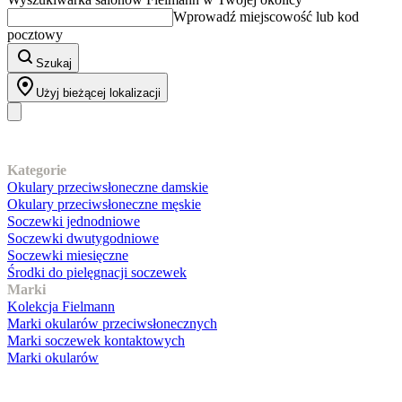
Wprowadź miejscowość lub kod
pocztowy
Szukaj
Użyj bieżącej lokalizacji
Nasz asortyment
Kategorie
Okulary przeciwsłoneczne damskie
Okulary przeciwsłoneczne męskie
Soczewki jednodniowe
Soczewki dwutygodniowe
Soczewki miesięczne
Środki do pielęgnacji soczewek
Marki
Kolekcja Fielmann
Marki okularów przeciwsłonecznych
Marki soczewek kontaktowych
Marki okularów
Obsługa klienta