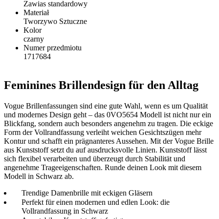
Zawias standardowy
Materiał
Tworzywo Sztuczne
Kolor
czarny
Numer przedmiotu
1717684
Feminines Brillendesign für den Alltag
Vogue Brillenfassungen sind eine gute Wahl, wenn es um Qualität
und modernes Design geht – das 0VO5654 Modell ist nicht nur ein
Blickfang, sondern auch besonders angenehm zu tragen. Die eckige
Form der Vollrandfassung verleiht weichen Gesichtszügen mehr
Kontur und schafft ein prägnanteres Aussehen. Mit der Vogue Brille
aus Kunststoff setzt du auf ausdrucksvolle Linien. Kunststoff lässt
sich flexibel verarbeiten und überzeugt durch Stabilität und
angenehme Trageeigenschaften. Runde deinen Look mit diesem
Modell in Schwarz ab.
Trendige Damenbrille mit eckigen Gläsern
Perfekt für einen modernen und edlen Look: die
Vollrandfassung in Schwarz