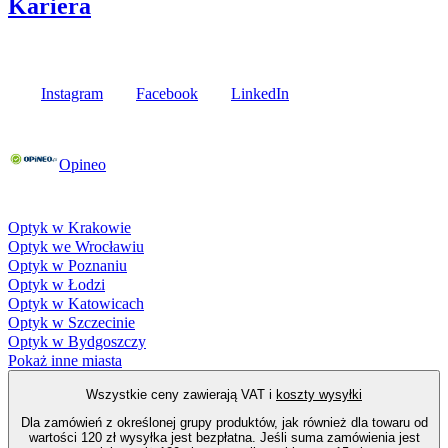
Kariera
Media społecznościowe
Instagram
Facebook
LinkedIn
Poznaj opinie naszych klientów
Opineo
Fielmann w Twojej okolicy
Optyk w Krakowie
Optyk we Wrocławiu
Optyk w Poznaniu
Optyk w Łodzi
Optyk w Katowicach
Optyk w Szczecinie
Optyk w Bydgoszczy
Pokaż inne miasta
Wszystkie ceny zawierają VAT i
koszty wysyłki
Dla zamówień z określonej grupy produktów, jak również dla towaru od
wartości 120 zł wysyłka jest bezpłatna. Jeśli suma zamówienia jest