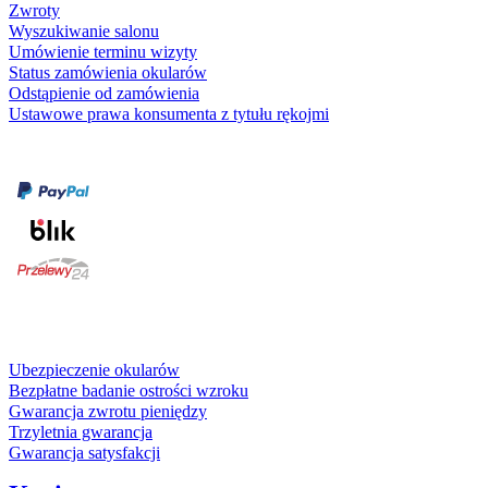
Zwroty
Wyszukiwanie salonu
Umówienie terminu wizyty
Status zamówienia okularów
Odstąpienie od zamówienia
Ustawowe prawa konsumenta z tytułu rękojmi
Formy płatności
karta kredytowa
Usługi i gwarancje
Ubezpieczenie okularów
Bezpłatne badanie ostrości wzroku
Gwarancja zwrotu pieniędzy
Trzyletnia gwarancja
Gwarancja satysfakcji