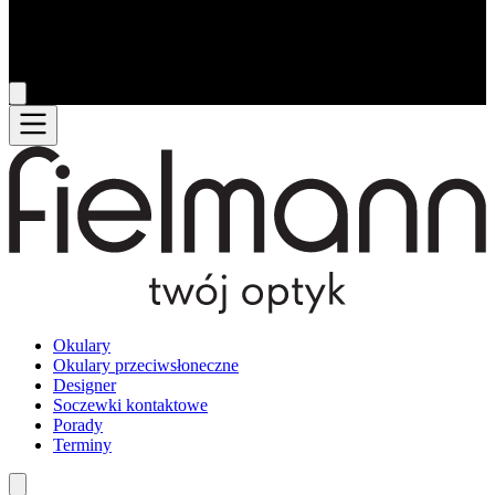
Okulary
Okulary przeciwsłoneczne
Designer
Soczewki kontaktowe
Porady
Terminy