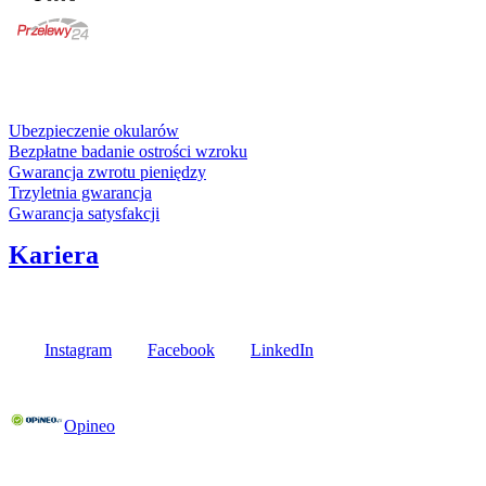
karta kredytowa
Usługi i gwarancje
Ubezpieczenie okularów
Bezpłatne badanie ostrości wzroku
Gwarancja zwrotu pieniędzy
Trzyletnia gwarancja
Gwarancja satysfakcji
Kariera
Media społecznościowe
Instagram
Facebook
LinkedIn
Poznaj opinie naszych klientów
Opineo
Fielmann w Twojej okolicy