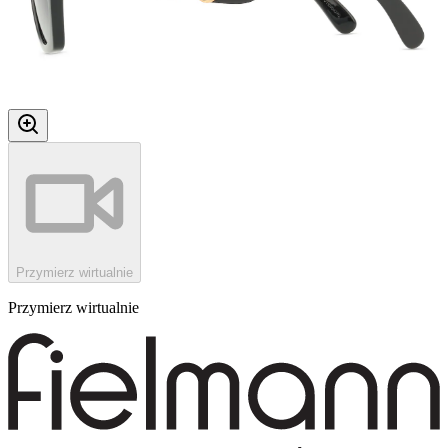
Przymierz wirtualnie
Przymierz wirtualnie