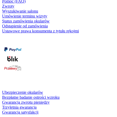
Pomoc (FAQ)
Zwroty
Wyszukiwanie salonu
Umówienie terminu wizyty
Status zamówienia okularów
Odstąpienie od zamówienia
Ustawowe prawa konsumenta z tytułu rękojmi
Formy płatności
karta kredytowa
Usługi i gwarancje
Ubezpieczenie okularów
Bezpłatne badanie ostrości wzroku
Gwarancja zwrotu pieniędzy
Trzyletnia gwarancja
Gwarancja satysfakcji