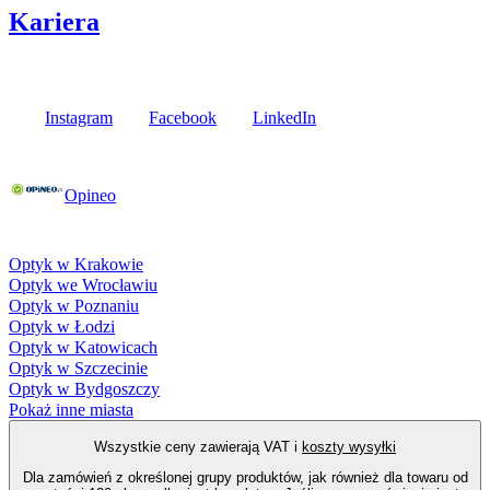
Kariera
Media społecznościowe
Instagram
Facebook
LinkedIn
Poznaj opinie naszych klientów
Opineo
Fielmann w Twojej okolicy
Optyk w Krakowie
Optyk we Wrocławiu
Optyk w Poznaniu
Optyk w Łodzi
Optyk w Katowicach
Optyk w Szczecinie
Optyk w Bydgoszczy
Pokaż inne miasta
Wszystkie ceny zawierają VAT i
koszty wysyłki
Dla zamówień z określonej grupy produktów, jak również dla towaru od