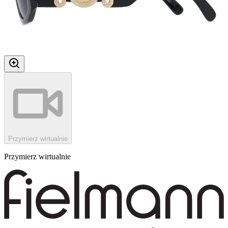
Przymierz wirtualnie
Przymierz wirtualnie