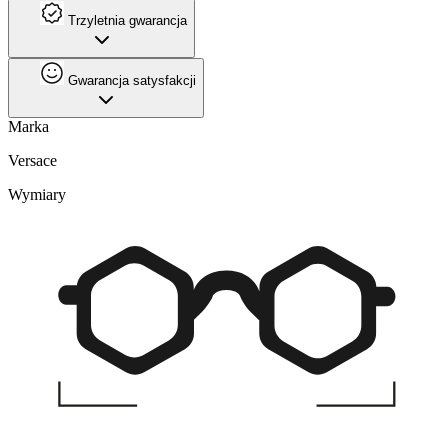
Trzyletnia gwarancja
Gwarancja satysfakcji
Marka
Versace
Wymiary