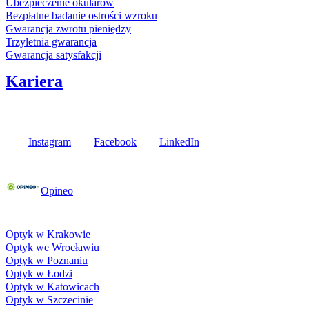
Ubezpieczenie okularów
Bezpłatne badanie ostrości wzroku
Gwarancja zwrotu pieniędzy
Trzyletnia gwarancja
Gwarancja satysfakcji
Kariera
Media społecznościowe
Instagram
Facebook
LinkedIn
Poznaj opinie naszych klientów
Opineo
Fielmann w Twojej okolicy
Optyk w Krakowie
Optyk we Wrocławiu
Optyk w Poznaniu
Optyk w Łodzi
Optyk w Katowicach
Optyk w Szczecinie