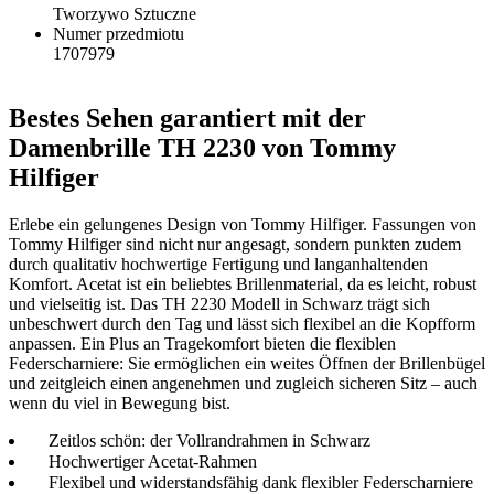
Tworzywo Sztuczne
Numer przedmiotu
1707979
Bestes Sehen garantiert mit der
Damenbrille TH 2230 von Tommy
Hilfiger
Erlebe ein gelungenes Design von Tommy Hilfiger. Fassungen von
Tommy Hilfiger sind nicht nur angesagt, sondern punkten zudem
durch qualitativ hochwertige Fertigung und langanhaltenden
Komfort. Acetat ist ein beliebtes Brillenmaterial, da es leicht, robust
und vielseitig ist. Das TH 2230 Modell in Schwarz trägt sich
unbeschwert durch den Tag und lässt sich flexibel an die Kopfform
anpassen. Ein Plus an Tragekomfort bieten die flexiblen
Federscharniere: Sie ermöglichen ein weites Öffnen der Brillenbügel
und zeitgleich einen angenehmen und zugleich sicheren Sitz – auch
wenn du viel in Bewegung bist.
Zeitlos schön: der Vollrandrahmen in Schwarz
Hochwertiger Acetat-Rahmen
Flexibel und widerstandsfähig dank flexibler Federscharniere