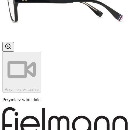
Przymierz wirtualnie
Przymierz wirtualnie