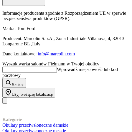
Informacje producenta zgodnie z Rozporządzeniem UE w sprawie
bezpieczeństwa produktów (GPSR):
Marka: Tom Ford
Producent: Marcolin S.p.A., Zona Industriale Villanova, 4, 32013
Longarone BL ,Italy
Dane kontaktowe:
info@marcolin.com
Wyszukiwarka salonów Fielmann w Twojej okolicy
Wprowadź miejscowość lub kod
pocztowy
Szukaj
Użyj bieżącej lokalizacji
Nasz asortyment
Kategorie
Okulary przeciwsłoneczne damskie
Okulary przeciwsłoneczne męskie