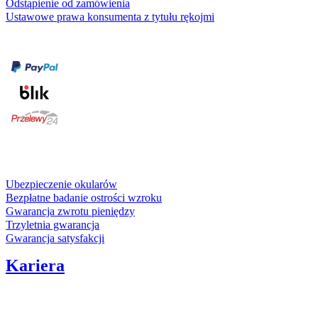
Odstąpienie od zamówienia
Ustawowe prawa konsumenta z tytułu rękojmi
Formy płatności
karta kredytowa
Usługi i gwarancje
Ubezpieczenie okularów
Bezpłatne badanie ostrości wzroku
Gwarancja zwrotu pieniędzy
Trzyletnia gwarancja
Gwarancja satysfakcji
Kariera
Media społecznościowe