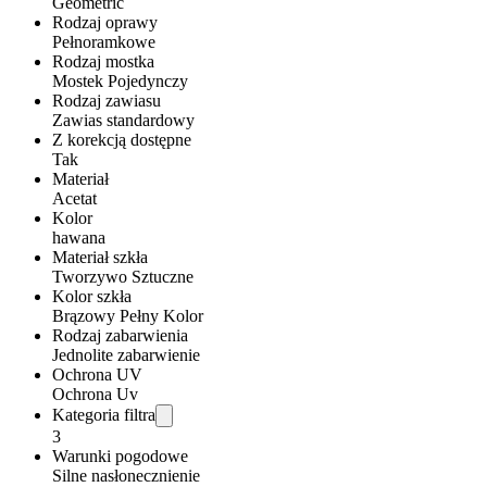
Geometric
Rodzaj oprawy
Pełnoramkowe
Rodzaj mostka
Mostek Pojedynczy
Rodzaj zawiasu
Zawias standardowy
Z korekcją dostępne
Tak
Materiał
Acetat
Kolor
hawana
Materiał szkła
Tworzywo Sztuczne
Kolor szkła
Brązowy Pełny Kolor
Rodzaj zabarwienia
Jednolite zabarwienie
Ochrona UV
Ochrona Uv
Kategoria filtra
3
Warunki pogodowe
Silne nasłonecznienie