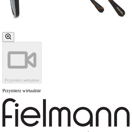
Przymierz wirtualnie
Przymierz wirtualnie