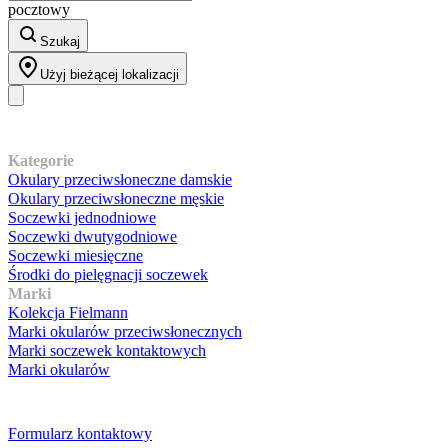
pocztowy
Szukaj
Użyj bieżącej lokalizacji
Nasz asortyment
Kategorie
Okulary przeciwsłoneczne damskie
Okulary przeciwsłoneczne męskie
Soczewki jednodniowe
Soczewki dwutygodniowe
Soczewki miesięczne
Środki do pielęgnacji soczewek
Marki
Kolekcja Fielmann
Marki okularów przeciwsłonecznych
Marki soczewek kontaktowych
Marki okularów
Obsługa klienta
Formularz kontaktowy