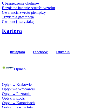
Ubezpieczenie okularów
Bezpłatne badanie ostrości wzroku
Gwarancja zwrotu pieniędzy
Trzyletnia gwarancja
Gwarancja satysfakcji
Kariera
Media społecznościowe
Instagram
Facebook
LinkedIn
Poznaj opinie naszych klientów
Opineo
Fielmann w Twojej okolicy
Optyk w Krakowie
Optyk we Wrocławiu
Optyk w Poznaniu
Optyk w Łodzi
Optyk w Katowicach
Optyk w Szczecinie