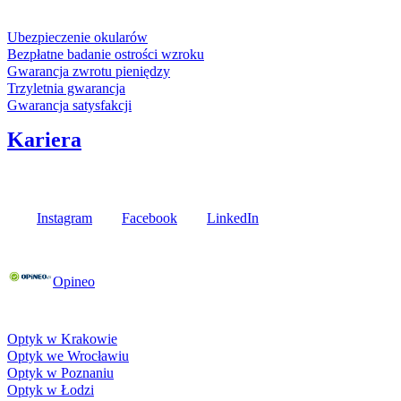
Usługi i gwarancje
Ubezpieczenie okularów
Bezpłatne badanie ostrości wzroku
Gwarancja zwrotu pieniędzy
Trzyletnia gwarancja
Gwarancja satysfakcji
Kariera
Media społecznościowe
Instagram
Facebook
LinkedIn
Poznaj opinie naszych klientów
Opineo
Fielmann w Twojej okolicy
Optyk w Krakowie
Optyk we Wrocławiu
Optyk w Poznaniu
Optyk w Łodzi