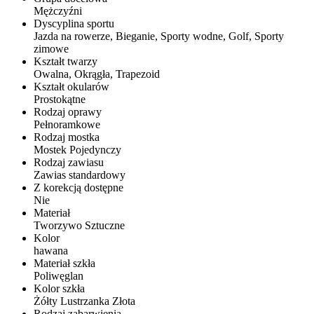
Mężczyźni
Dyscyplina sportu
Jazda na rowerze, Bieganie, Sporty wodne, Golf, Sporty
zimowe
Kształt twarzy
Owalna, Okrągła, Trapezoid
Kształt okularów
Prostokątne
Rodzaj oprawy
Pełnoramkowe
Rodzaj mostka
Mostek Pojedynczy
Rodzaj zawiasu
Zawias standardowy
Z korekcją dostępne
Nie
Materiał
Tworzywo Sztuczne
Kolor
hawana
Materiał szkła
Poliwęglan
Kolor szkła
Żółty Lustrzanka Złota
Rodzaj zabarwienia