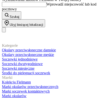
Wprowadź miejscowość lub kod
pocztowy
Szukaj
Użyj bieżącej lokalizacji
Nasz asortyment
Kategorie
Okulary przeciwsłoneczne damskie
Okulary przeciwsłoneczne męskie
Soczewki jednodniowe
Soczewki dwutygodniowe
Soczewki miesięczne
Środki do pielęgnacji soczewek
Marki
Kolekcja Fielmann
Marki okularów przeciwsłonecznych
Marki soczewek kontaktowych
Marki okularów
Obsługa klienta