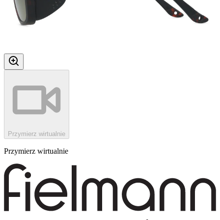
Przymierz wirtualnie
Przymierz wirtualnie