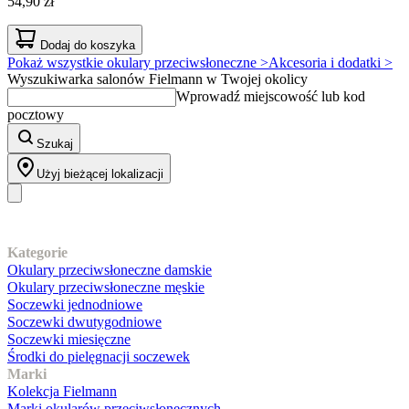
54,90 zł
Dodaj do koszyka
Pokaż wszystkie okulary przeciwsłoneczne >
Akcesoria i dodatki >
Wyszukiwarka salonów Fielmann w Twojej okolicy
Wprowadź miejscowość lub kod
pocztowy
Szukaj
Użyj bieżącej lokalizacji
Nasz asortyment
Kategorie
Okulary przeciwsłoneczne damskie
Okulary przeciwsłoneczne męskie
Soczewki jednodniowe
Soczewki dwutygodniowe
Soczewki miesięczne
Środki do pielęgnacji soczewek
Marki
Kolekcja Fielmann
Marki okularów przeciwsłonecznych