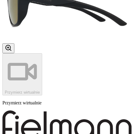
Przymierz wirtualnie
Przymierz wirtualnie