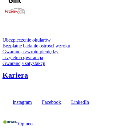
karta kredytowa
Usługi i gwarancje
Ubezpieczenie okularów
Bezpłatne badanie ostrości wzroku
Gwarancja zwrotu pieniędzy
Trzyletnia gwarancja
Gwarancja satysfakcji
Kariera
Media społecznościowe
Instagram
Facebook
LinkedIn
Poznaj opinie naszych klientów
Opineo
Fielmann w Twojej okolicy