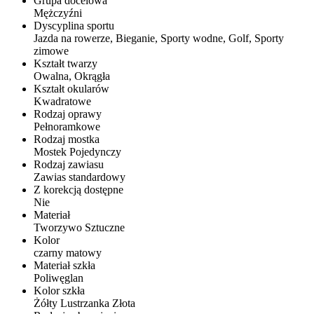
Grupa docelowa
Mężczyźni
Dyscyplina sportu
Jazda na rowerze, Bieganie, Sporty wodne, Golf, Sporty
zimowe
Kształt twarzy
Owalna, Okrągła
Kształt okularów
Kwadratowe
Rodzaj oprawy
Pełnoramkowe
Rodzaj mostka
Mostek Pojedynczy
Rodzaj zawiasu
Zawias standardowy
Z korekcją dostępne
Nie
Materiał
Tworzywo Sztuczne
Kolor
czarny matowy
Materiał szkła
Poliwęglan
Kolor szkła
Żółty Lustrzanka Złota