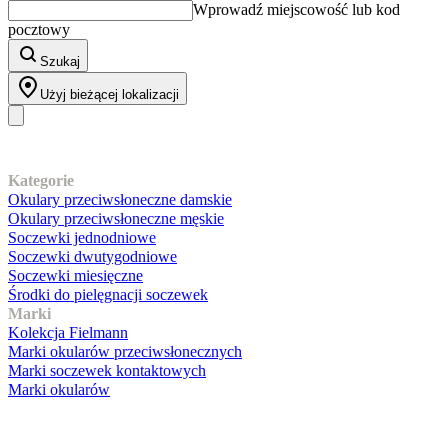
Wprowadź miejscowość lub kod
pocztowy
Szukaj
Użyj bieżącej lokalizacji
Nasz asortyment
Kategorie
Okulary przeciwsłoneczne damskie
Okulary przeciwsłoneczne męskie
Soczewki jednodniowe
Soczewki dwutygodniowe
Soczewki miesięczne
Środki do pielęgnacji soczewek
Marki
Kolekcja Fielmann
Marki okularów przeciwsłonecznych
Marki soczewek kontaktowych
Marki okularów
Obsługa klienta