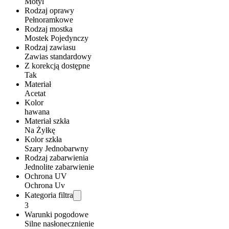
Motyl
Rodzaj oprawy
Pełnoramkowe
Rodzaj mostka
Mostek Pojedynczy
Rodzaj zawiasu
Zawias standardowy
Z korekcją dostępne
Tak
Materiał
Acetat
Kolor
hawana
Materiał szkła
Na Żyłkę
Kolor szkła
Szary Jednobarwny
Rodzaj zabarwienia
Jednolite zabarwienie
Ochrona UV
Ochrona Uv
Kategoria filtra
3
Warunki pogodowe
Silne nasłonecznienie