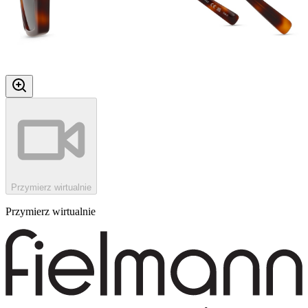
Przymierz wirtualnie
Przymierz wirtualnie