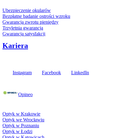
Usługi i gwarancje
Ubezpieczenie okularów
Bezpłatne badanie ostrości wzroku
Gwarancja zwrotu pieniędzy
Trzyletnia gwarancja
Gwarancja satysfakcji
Kariera
Media społecznościowe
Instagram
Facebook
LinkedIn
Poznaj opinie naszych klientów
Opineo
Fielmann w Twojej okolicy
Optyk w Krakowie
Optyk we Wrocławiu
Optyk w Poznaniu
Optyk w Łodzi
Optyk w Katowicach