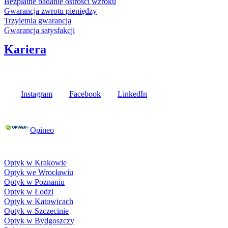
Bezpłatne badanie ostrości wzroku
Gwarancja zwrotu pieniędzy
Trzyletnia gwarancja
Gwarancja satysfakcji
Kariera
Media społecznościowe
Instagram
Facebook
LinkedIn
Poznaj opinie naszych klientów
Opineo
Fielmann w Twojej okolicy
Optyk w Krakowie
Optyk we Wrocławiu
Optyk w Poznaniu
Optyk w Łodzi
Optyk w Katowicach
Optyk w Szczecinie
Optyk w Bydgoszczy