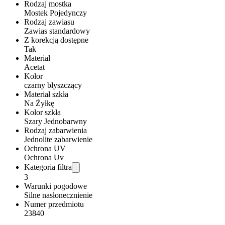
Rodzaj mostka
Mostek Pojedynczy
Rodzaj zawiasu
Zawias standardowy
Z korekcją dostępne
Tak
Materiał
Acetat
Kolor
czarny błyszczący
Materiał szkła
Na Żyłkę
Kolor szkła
Szary Jednobarwny
Rodzaj zabarwienia
Jednolite zabarwienie
Ochrona UV
Ochrona Uv
Kategoria filtra
3
Warunki pogodowe
Silne nasłonecznienie
Numer przedmiotu
23840