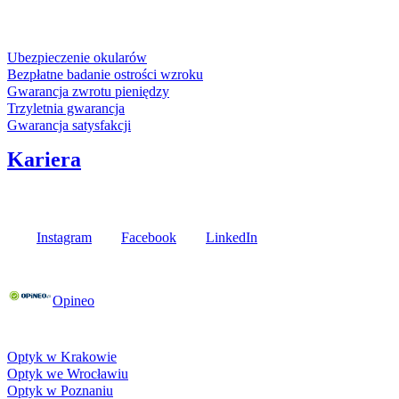
karta kredytowa
Usługi i gwarancje
Ubezpieczenie okularów
Bezpłatne badanie ostrości wzroku
Gwarancja zwrotu pieniędzy
Trzyletnia gwarancja
Gwarancja satysfakcji
Kariera
Media społecznościowe
Instagram
Facebook
LinkedIn
Poznaj opinie naszych klientów
Opineo
Fielmann w Twojej okolicy
Optyk w Krakowie
Optyk we Wrocławiu
Optyk w Poznaniu