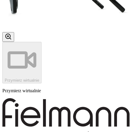
Przymierz wirtualnie
Przymierz wirtualnie