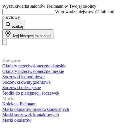
Wyszukiwarka salonów Fielmann w Twojej okolicy
Wprowadź miejscowość lub kod
pocztowy
Szukaj
Użyj bieżącej lokalizacji
Nasz asortyment
Kategorie
Okulary przeciwsłoneczne damskie
Okulary przeciwsłoneczne męskie
Soczewki jednodniowe
Soczewki dwutygodniowe
Soczewki miesięczne
Środki do pielęgnacji soczewek
Marki
Kolekcja Fielmann
Marki okularów przeciwsłonecznych
Marki soczewek kontaktowych
Marki okularów