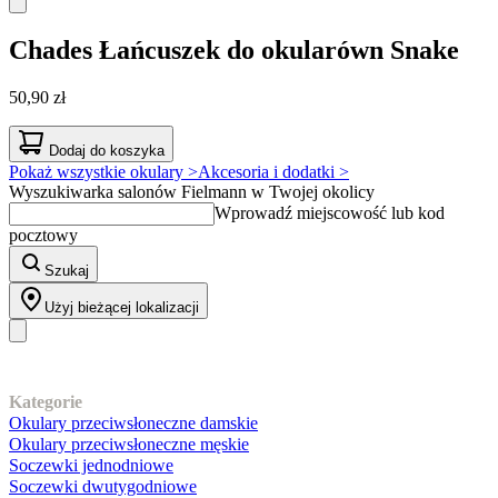
Chades
Łańcuszek do okularówn Snake
50,90 zł
Dodaj do koszyka
Pokaż wszystkie okulary >
Akcesoria i dodatki >
Wyszukiwarka salonów Fielmann w Twojej okolicy
Wprowadź miejscowość lub kod
pocztowy
Szukaj
Użyj bieżącej lokalizacji
Nasz asortyment
Kategorie
Okulary przeciwsłoneczne damskie
Okulary przeciwsłoneczne męskie
Soczewki jednodniowe
Soczewki dwutygodniowe