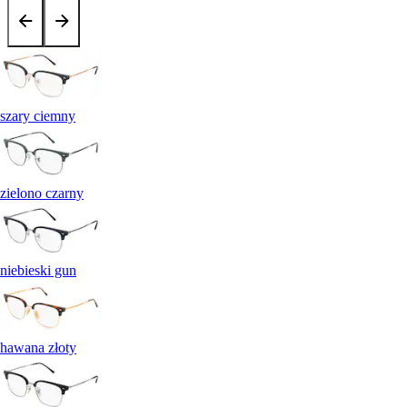
szary ciemny
zielono czarny
niebieski gun
hawana złoty