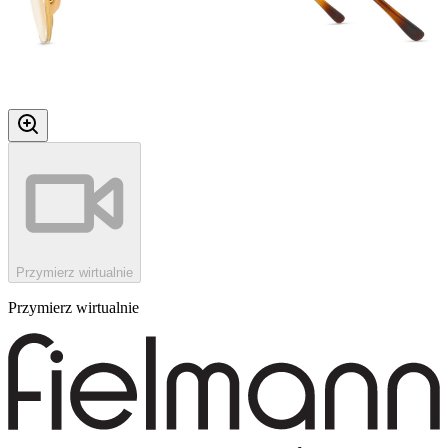
Przymierz wirtualnie
Przymierz wirtualnie