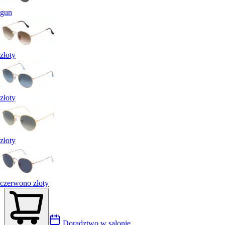
gun
złoty
złoty
złoty
czerwono złoty
Doradztwo w salonie