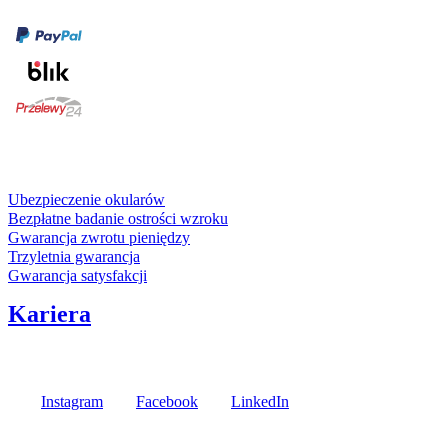
Formy płatności
karta kredytowa
Usługi i gwarancje
Ubezpieczenie okularów
Bezpłatne badanie ostrości wzroku
Gwarancja zwrotu pieniędzy
Trzyletnia gwarancja
Gwarancja satysfakcji
Kariera
Media społecznościowe
Instagram
Facebook
LinkedIn
Poznaj opinie naszych klientów