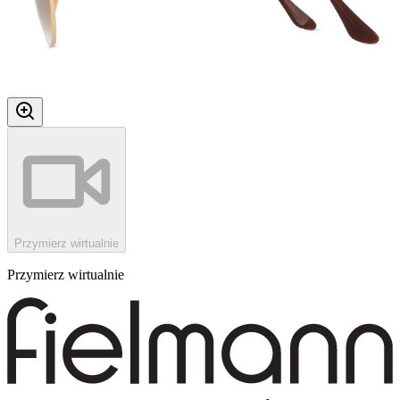
Przymierz wirtualnie
Przymierz wirtualnie