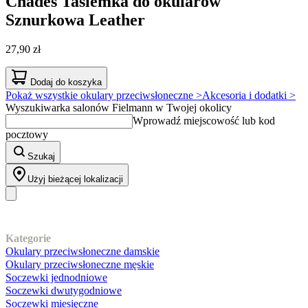
Chades
Tasiemka do okularów
Sznurkowa Leather
27,90 zł
Dodaj do koszyka
Pokaż wszystkie okulary przeciwsłoneczne >
Akcesoria i dodatki >
Wyszukiwarka salonów Fielmann w Twojej okolicy
Wprowadź miejscowość lub kod
pocztowy
Szukaj
Użyj bieżącej lokalizacji
Nasz asortyment
Kategorie
Okulary przeciwsłoneczne damskie
Okulary przeciwsłoneczne męskie
Soczewki jednodniowe
Soczewki dwutygodniowe
Soczewki miesięczne