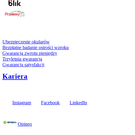
karta kredytowa
Usługi i gwarancje
Ubezpieczenie okularów
Bezpłatne badanie ostrości wzroku
Gwarancja zwrotu pieniędzy
Trzyletnia gwarancja
Gwarancja satysfakcji
Kariera
Media społecznościowe
Instagram
Facebook
LinkedIn
Poznaj opinie naszych klientów
Opineo