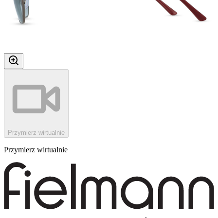
Przymierz wirtualnie
Przymierz wirtualnie