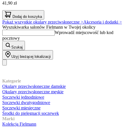
41,90 zł
Dodaj do koszyka
Pokaż wszystkie okulary przeciwsłoneczne >
Akcesoria i dodatki >
Wyszukiwarka salonów Fielmann w Twojej okolicy
Wprowadź miejscowość lub kod
pocztowy
Szukaj
Użyj bieżącej lokalizacji
Nasz asortyment
Kategorie
Okulary przeciwsłoneczne damskie
Okulary przeciwsłoneczne męskie
Soczewki jednodniowe
Soczewki dwutygodniowe
Soczewki miesięczne
Środki do pielęgnacji soczewek
Marki
Kolekcja Fielmann