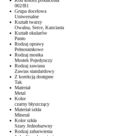
Kod koloru producenta
002/B1
Grupa docelowa
Uniwersalne
Kształt twarzy
Owalna, Serce, Kanciasta
Kształt okularów
Panto
Rodzaj oprawy
Pełnoramkowe
Rodzaj mostka
Mostek Pojedynczy
Rodzaj zawiasu
Zawias standardowy
Z korekcją dostępne
Tak
Materiał
Metal
Kolor
czarny błyszczący
Materiał szkła
Minerał
Kolor szkła
Szary Jednobarwny
Rodzaj zabarwienia