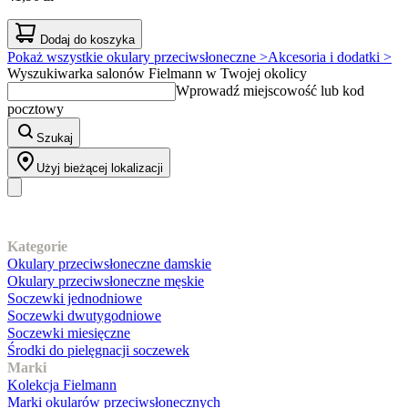
Dodaj do koszyka
Pokaż wszystkie okulary przeciwsłoneczne >
Akcesoria i dodatki >
Wyszukiwarka salonów Fielmann w Twojej okolicy
Wprowadź miejscowość lub kod
pocztowy
Szukaj
Użyj bieżącej lokalizacji
Nasz asortyment
Kategorie
Okulary przeciwsłoneczne damskie
Okulary przeciwsłoneczne męskie
Soczewki jednodniowe
Soczewki dwutygodniowe
Soczewki miesięczne
Środki do pielęgnacji soczewek
Marki
Kolekcja Fielmann
Marki okularów przeciwsłonecznych