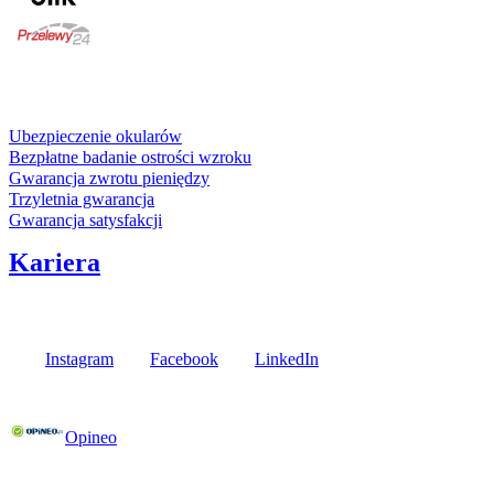
karta kredytowa
Usługi i gwarancje
Ubezpieczenie okularów
Bezpłatne badanie ostrości wzroku
Gwarancja zwrotu pieniędzy
Trzyletnia gwarancja
Gwarancja satysfakcji
Kariera
Media społecznościowe
Instagram
Facebook
LinkedIn
Poznaj opinie naszych klientów
Opineo
Fielmann w Twojej okolicy