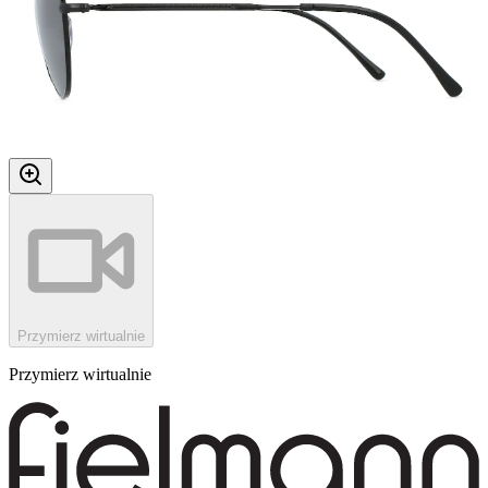
Przymierz wirtualnie
Przymierz wirtualnie