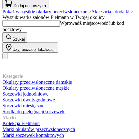
Dodaj do koszyka
Pokaż wszystkie okulary przeciwsłoneczne >
Akcesoria i dodatki >
Wyszukiwarka salonów Fielmann w Twojej okolicy
Wprowadź miejscowość lub kod
pocztowy
Szukaj
Użyj bieżącej lokalizacji
Nasz asortyment
Kategorie
Okulary przeciwsłoneczne damskie
Okulary przeciwsłoneczne męskie
Soczewki jednodniowe
Soczewki dwutygodniowe
Soczewki miesięczne
Środki do pielęgnacji soczewek
Marki
Kolekcja Fielmann
Marki okularów przeciwsłonecznych
Marki soczewek kontaktowych