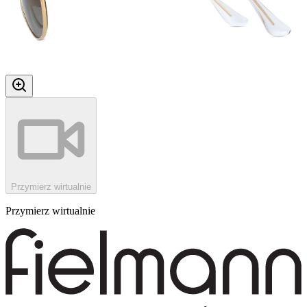
Przymierz wirtualnie
Przymierz wirtualnie