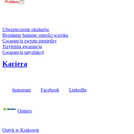
karta kredytowa
Usługi i gwarancje
Ubezpieczenie okularów
Bezpłatne badanie ostrości wzroku
Gwarancja zwrotu pieniędzy
Trzyletnia gwarancja
Gwarancja satysfakcji
Kariera
Media społecznościowe
Instagram
Facebook
LinkedIn
Poznaj opinie naszych klientów
Opineo
Fielmann w Twojej okolicy
Optyk w Krakowie