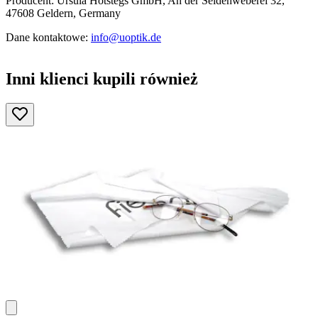
Producent: Ursula Hotstegs GmbH, An der Seidenweberei 32,
47608 Geldern, Germany
Dane kontaktowe:
info@uoptik.de
Inni klienci kupili również