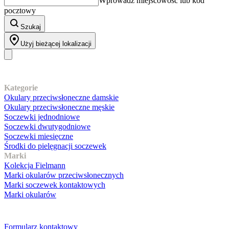
Wprowadź miejscowość lub kod
pocztowy
Szukaj
Użyj bieżącej lokalizacji
Nasz asortyment
Kategorie
Okulary przeciwsłoneczne damskie
Okulary przeciwsłoneczne męskie
Soczewki jednodniowe
Soczewki dwutygodniowe
Soczewki miesięczne
Środki do pielęgnacji soczewek
Marki
Kolekcja Fielmann
Marki okularów przeciwsłonecznych
Marki soczewek kontaktowych
Marki okularów
Obsługa klienta
Formularz kontaktowy