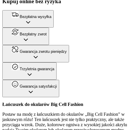
Kupuj online bez ryzyka
Bezpłatna wysyłka
Bezpłatny zwrot
Gwarancja zwrotu pieniędzy
Trzyletnia gwarancja
Gwarancja satysfakcji
Łańcuszek do okularów Big Cell Fashion
Postaw na modę z łańcuszkiem do okularów „Big Cell Fashion” w
jaskrawym różu! Ten łańcuszek jest nie tylko praktyczny, ale także
przyciąga wzrok. Duże, kolorowe ogniwa z wysokiej jakości akrylu
nadają Twoim okularom lub okularom przeciwsłonecznym modny