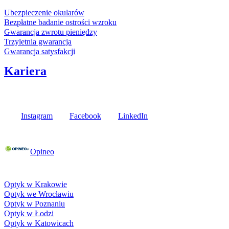
Ubezpieczenie okularów
Bezpłatne badanie ostrości wzroku
Gwarancja zwrotu pieniędzy
Trzyletnia gwarancja
Gwarancja satysfakcji
Kariera
Media społecznościowe
Instagram
Facebook
LinkedIn
Poznaj opinie naszych klientów
Opineo
Fielmann w Twojej okolicy
Optyk w Krakowie
Optyk we Wrocławiu
Optyk w Poznaniu
Optyk w Łodzi
Optyk w Katowicach