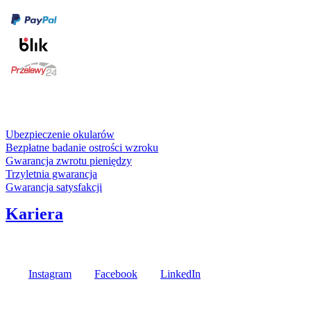
karta kredytowa
Usługi i gwarancje
Ubezpieczenie okularów
Bezpłatne badanie ostrości wzroku
Gwarancja zwrotu pieniędzy
Trzyletnia gwarancja
Gwarancja satysfakcji
Kariera
Media społecznościowe
Instagram
Facebook
LinkedIn
Poznaj opinie naszych klientów