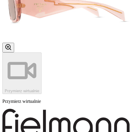
Przymierz wirtualnie
Przymierz wirtualnie