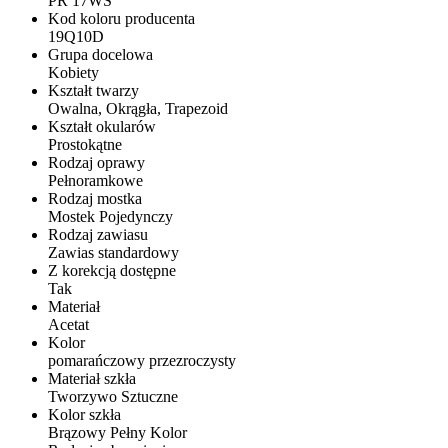
PR 17WS
Kod koloru producenta
19Q10D
Grupa docelowa
Kobiety
Kształt twarzy
Owalna, Okrągła, Trapezoid
Kształt okularów
Prostokątne
Rodzaj oprawy
Pełnoramkowe
Rodzaj mostka
Mostek Pojedynczy
Rodzaj zawiasu
Zawias standardowy
Z korekcją dostępne
Tak
Materiał
Acetat
Kolor
pomarańczowy przezroczysty
Materiał szkła
Tworzywo Sztuczne
Kolor szkła
Brązowy Pełny Kolor