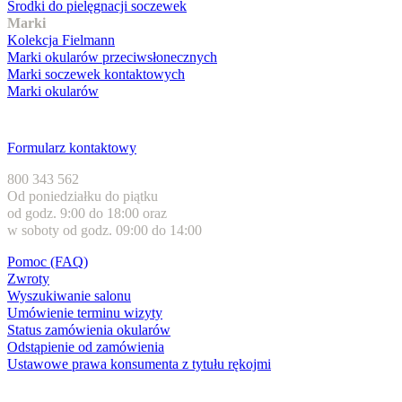
Środki do pielęgnacji soczewek
Marki
Kolekcja Fielmann
Marki okularów przeciwsłonecznych
Marki soczewek kontaktowych
Marki okularów
Obsługa klienta
Formularz kontaktowy
800 343 562
Od poniedziałku do piątku
od godz. 9:00 do 18:00 oraz
w soboty od godz. 09:00 do 14:00
Pomoc (FAQ)
Zwroty
Wyszukiwanie salonu
Umówienie terminu wizyty
Status zamówienia okularów
Odstąpienie od zamówienia
Ustawowe prawa konsumenta z tytułu rękojmi
Formy płatności