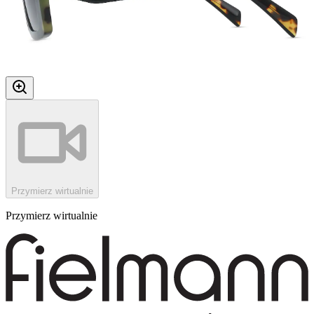
Przymierz wirtualnie
Przymierz wirtualnie