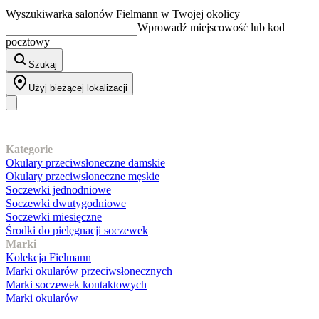
Wyszukiwarka salonów Fielmann w Twojej okolicy
Wprowadź miejscowość lub kod
pocztowy
Szukaj
Użyj bieżącej lokalizacji
Nasz asortyment
Kategorie
Okulary przeciwsłoneczne damskie
Okulary przeciwsłoneczne męskie
Soczewki jednodniowe
Soczewki dwutygodniowe
Soczewki miesięczne
Środki do pielęgnacji soczewek
Marki
Kolekcja Fielmann
Marki okularów przeciwsłonecznych
Marki soczewek kontaktowych
Marki okularów