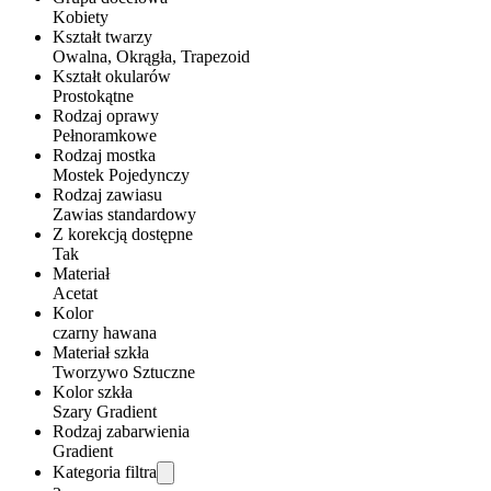
Kobiety
Kształt twarzy
Owalna, Okrągła, Trapezoid
Kształt okularów
Prostokątne
Rodzaj oprawy
Pełnoramkowe
Rodzaj mostka
Mostek Pojedynczy
Rodzaj zawiasu
Zawias standardowy
Z korekcją dostępne
Tak
Materiał
Acetat
Kolor
czarny hawana
Materiał szkła
Tworzywo Sztuczne
Kolor szkła
Szary Gradient
Rodzaj zabarwienia
Gradient
Kategoria filtra