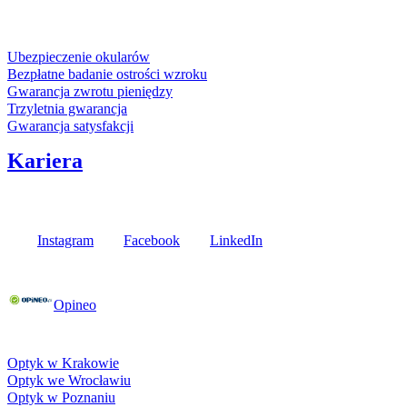
Usługi i gwarancje
Ubezpieczenie okularów
Bezpłatne badanie ostrości wzroku
Gwarancja zwrotu pieniędzy
Trzyletnia gwarancja
Gwarancja satysfakcji
Kariera
Media społecznościowe
Instagram
Facebook
LinkedIn
Poznaj opinie naszych klientów
Opineo
Fielmann w Twojej okolicy
Optyk w Krakowie
Optyk we Wrocławiu
Optyk w Poznaniu