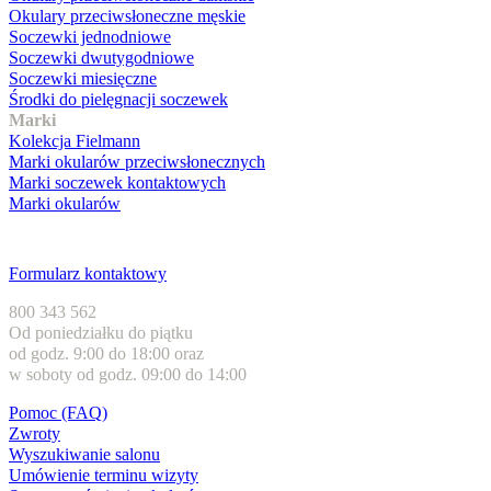
Okulary przeciwsłoneczne męskie
Soczewki jednodniowe
Soczewki dwutygodniowe
Soczewki miesięczne
Środki do pielęgnacji soczewek
Marki
Kolekcja Fielmann
Marki okularów przeciwsłonecznych
Marki soczewek kontaktowych
Marki okularów
Obsługa klienta
Formularz kontaktowy
800 343 562
Od poniedziałku do piątku
od godz. 9:00 do 18:00 oraz
w soboty od godz. 09:00 do 14:00
Pomoc (FAQ)
Zwroty
Wyszukiwanie salonu
Umówienie terminu wizyty