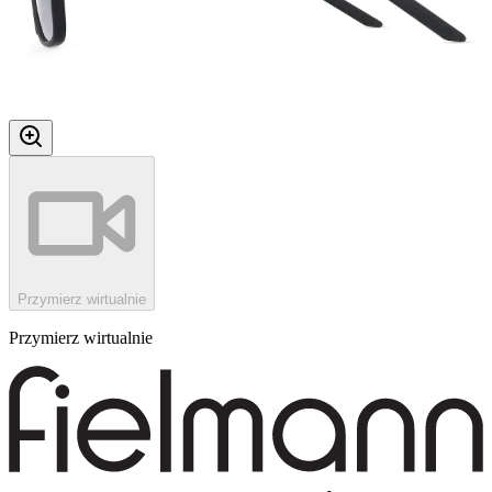
Przymierz wirtualnie
Przymierz wirtualnie