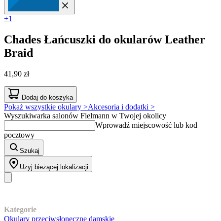
+1
Chades
Łańcuszki do okularów Leather
Braid
41,90 zł
Dodaj do koszyka
Pokaż wszystkie okulary >
Akcesoria i dodatki >
Wyszukiwarka salonów Fielmann w Twojej okolicy
Wprowadź miejscowość lub kod
pocztowy
Szukaj
Użyj bieżącej lokalizacji
Nasz asortyment
Kategorie
Okulary przeciwsłoneczne damskie