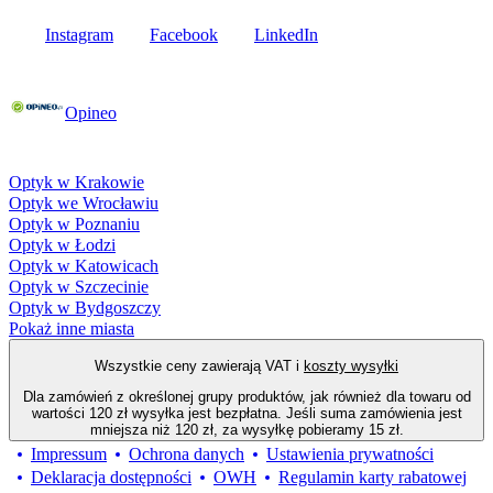
Instagram
Facebook
LinkedIn
Poznaj opinie naszych klientów
Opineo
Fielmann w Twojej okolicy
Optyk w Krakowie
Optyk we Wrocławiu
Optyk w Poznaniu
Optyk w Łodzi
Optyk w Katowicach
Optyk w Szczecinie
Optyk w Bydgoszczy
Pokaż inne miasta
Wszystkie ceny zawierają VAT i
koszty wysyłki
Dla zamówień z określonej grupy produktów, jak również dla towaru od
wartości 120 zł wysyłka jest bezpłatna. Jeśli suma zamówienia jest
mniejsza niż 120 zł, za wysyłkę pobieramy 15 zł.
Impressum
Ochrona danych
Ustawienia prywatności
Deklaracja dostępności
OWH
Regulamin karty rabatowej