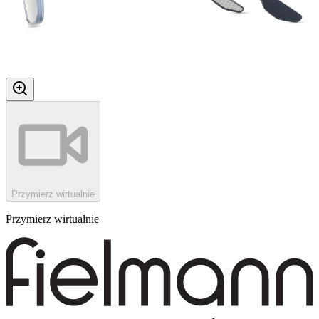
Przymierz wirtualnie
Przymierz wirtualnie