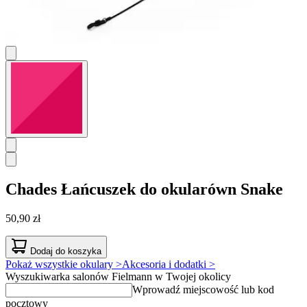
Chades
Łańcuszek do okularówn Snake
50,90 zł
Dodaj do koszyka
Pokaż wszystkie okulary >
Akcesoria i dodatki >
Wyszukiwarka salonów Fielmann w Twojej okolicy
Wprowadź miejscowość lub kod
pocztowy