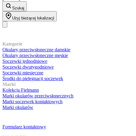
Szukaj
Użyj bieżącej lokalizacji
Nasz asortyment
Kategorie
Okulary przeciwsłoneczne damskie
Okulary przeciwsłoneczne męskie
Soczewki jednodniowe
Soczewki dwutygodniowe
Soczewki miesięczne
Środki do pielęgnacji soczewek
Marki
Kolekcja Fielmann
Marki okularów przeciwsłonecznych
Marki soczewek kontaktowych
Marki okularów
Obsługa klienta
Formularz kontaktowy