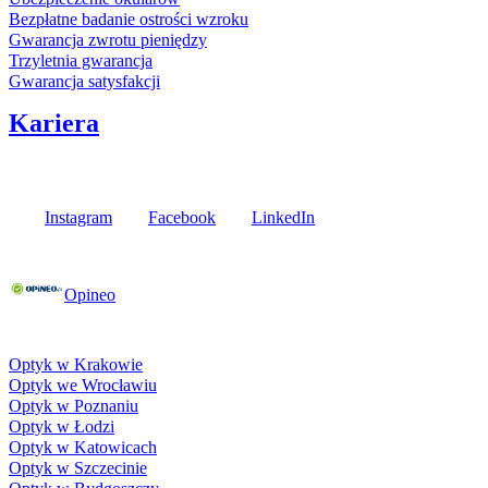
Bezpłatne badanie ostrości wzroku
Gwarancja zwrotu pieniędzy
Trzyletnia gwarancja
Gwarancja satysfakcji
Kariera
Media społecznościowe
Instagram
Facebook
LinkedIn
Poznaj opinie naszych klientów
Opineo
Fielmann w Twojej okolicy
Optyk w Krakowie
Optyk we Wrocławiu
Optyk w Poznaniu
Optyk w Łodzi
Optyk w Katowicach
Optyk w Szczecinie