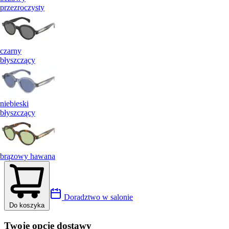
przezroczysty
czarny
błyszczący
niebieski
błyszczący
brązowy hawana
Doradztwo w salonie
Do koszyka
Twoje opcje dostawy