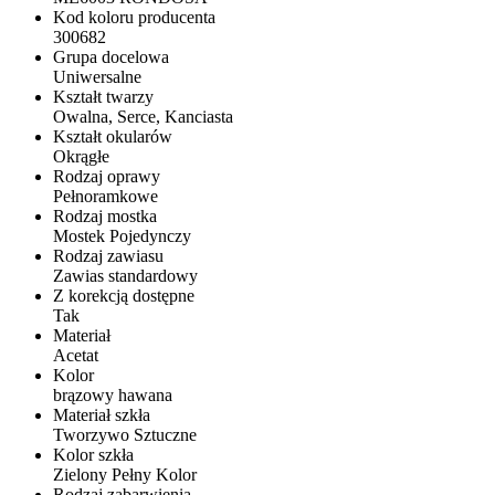
Kod koloru producenta
300682
Grupa docelowa
Uniwersalne
Kształt twarzy
Owalna, Serce, Kanciasta
Kształt okularów
Okrągłe
Rodzaj oprawy
Pełnoramkowe
Rodzaj mostka
Mostek Pojedynczy
Rodzaj zawiasu
Zawias standardowy
Z korekcją dostępne
Tak
Materiał
Acetat
Kolor
brązowy hawana
Materiał szkła
Tworzywo Sztuczne
Kolor szkła
Zielony Pełny Kolor
Rodzaj zabarwienia