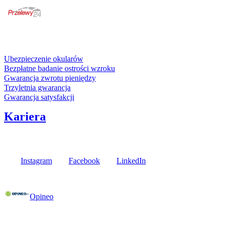
karta kredytowa
Usługi i gwarancje
Ubezpieczenie okularów
Bezpłatne badanie ostrości wzroku
Gwarancja zwrotu pieniędzy
Trzyletnia gwarancja
Gwarancja satysfakcji
Kariera
Media społecznościowe
Instagram
Facebook
LinkedIn
Poznaj opinie naszych klientów
Opineo
Fielmann w Twojej okolicy