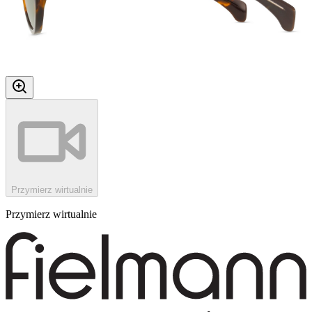
Przymierz wirtualnie
Przymierz wirtualnie