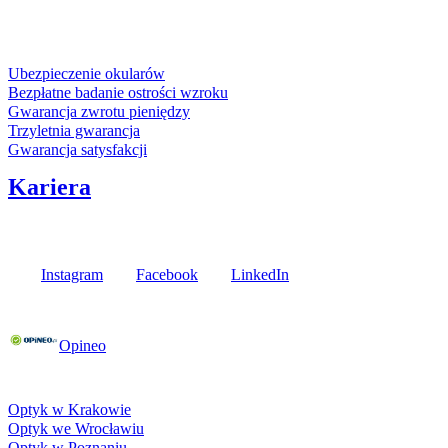
karta kredytowa
Usługi i gwarancje
Ubezpieczenie okularów
Bezpłatne badanie ostrości wzroku
Gwarancja zwrotu pieniędzy
Trzyletnia gwarancja
Gwarancja satysfakcji
Kariera
Media społecznościowe
Instagram
Facebook
LinkedIn
Poznaj opinie naszych klientów
Opineo
Fielmann w Twojej okolicy
Optyk w Krakowie
Optyk we Wrocławiu
Optyk w Poznaniu