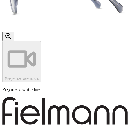
Przymierz wirtualnie
Przymierz wirtualnie