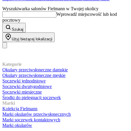
Wyszukiwarka salonów Fielmann w Twojej okolicy
Wprowadź miejscowość lub kod
pocztowy
Szukaj
Użyj bieżącej lokalizacji
Nasz asortyment
Kategorie
Okulary przeciwsłoneczne damskie
Okulary przeciwsłoneczne męskie
Soczewki jednodniowe
Soczewki dwutygodniowe
Soczewki miesięczne
Środki do pielęgnacji soczewek
Marki
Kolekcja Fielmann
Marki okularów przeciwsłonecznych
Marki soczewek kontaktowych
Marki okularów