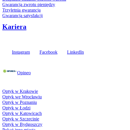
Gwarancja zwrotu pieniędzy
Trzyletnia gwarancja
Gwarancja satysfakcji
Kariera
Media społecznościowe
Instagram
Facebook
LinkedIn
Poznaj opinie naszych klientów
Opineo
Fielmann w Twojej okolicy
Optyk w Krakowie
Optyk we Wrocławiu
Optyk w Poznaniu
Optyk w Łodzi
Optyk w Katowicach
Optyk w Szczecinie
Optyk w Bydgoszczy
Pokaż inne miasta