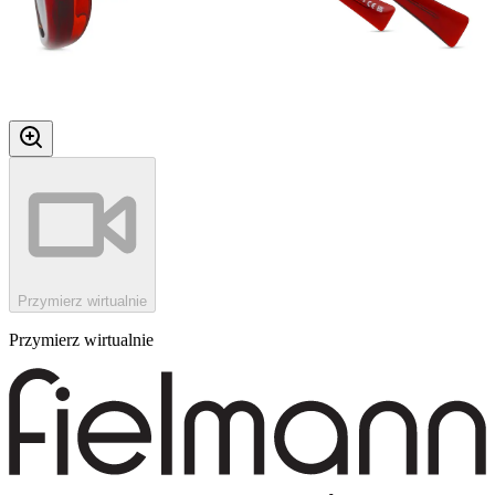
Przymierz wirtualnie
Przymierz wirtualnie