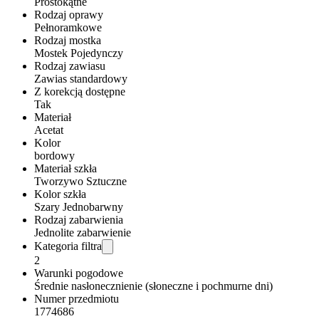
Prostokątne
Rodzaj oprawy
Pełnoramkowe
Rodzaj mostka
Mostek Pojedynczy
Rodzaj zawiasu
Zawias standardowy
Z korekcją dostępne
Tak
Materiał
Acetat
Kolor
bordowy
Materiał szkła
Tworzywo Sztuczne
Kolor szkła
Szary Jednobarwny
Rodzaj zabarwienia
Jednolite zabarwienie
Kategoria filtra
2
Warunki pogodowe
Średnie nasłonecznienie (słoneczne i pochmurne dni)
Numer przedmiotu
1774686