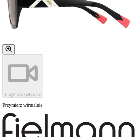
Przymierz wirtualnie
Przymierz wirtualnie