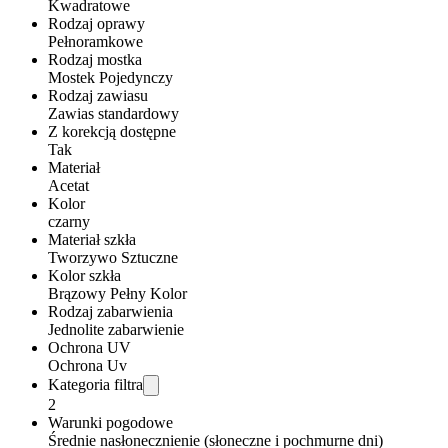
Kwadratowe
Rodzaj oprawy
Pełnoramkowe
Rodzaj mostka
Mostek Pojedynczy
Rodzaj zawiasu
Zawias standardowy
Z korekcją dostępne
Tak
Materiał
Acetat
Kolor
czarny
Materiał szkła
Tworzywo Sztuczne
Kolor szkła
Brązowy Pełny Kolor
Rodzaj zabarwienia
Jednolite zabarwienie
Ochrona UV
Ochrona Uv
Kategoria filtra
2
Warunki pogodowe
Średnie nasłonecznienie (słoneczne i pochmurne dni)