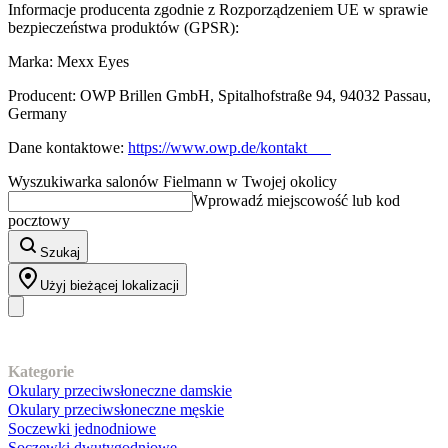
Informacje producenta zgodnie z Rozporządzeniem UE w sprawie
bezpieczeństwa produktów (GPSR):
Marka: Mexx Eyes
Producent: OWP Brillen GmbH, Spitalhofstraße 94, 94032 Passau,
Germany
Dane kontaktowe:
https://www.owp.de/kontakt
Wyszukiwarka salonów Fielmann w Twojej okolicy
Wprowadź miejscowość lub kod
pocztowy
Szukaj
Użyj bieżącej lokalizacji
Nasz asortyment
Kategorie
Okulary przeciwsłoneczne damskie
Okulary przeciwsłoneczne męskie
Soczewki jednodniowe
Soczewki dwutygodniowe