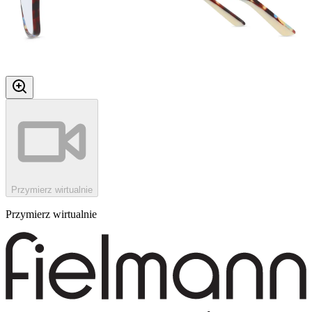
Przymierz wirtualnie
Przymierz wirtualnie