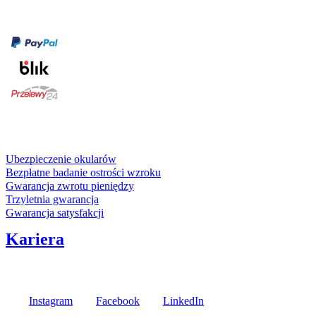
Formy płatności
karta kredytowa
Usługi i gwarancje
Ubezpieczenie okularów
Bezpłatne badanie ostrości wzroku
Gwarancja zwrotu pieniędzy
Trzyletnia gwarancja
Gwarancja satysfakcji
Kariera
Media społecznościowe
Instagram
Facebook
LinkedIn