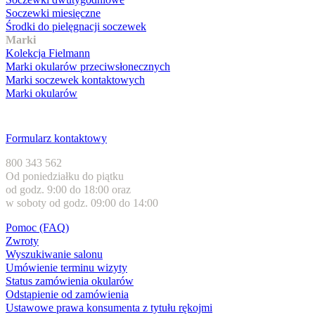
Soczewki miesięczne
Środki do pielęgnacji soczewek
Marki
Kolekcja Fielmann
Marki okularów przeciwsłonecznych
Marki soczewek kontaktowych
Marki okularów
Obsługa klienta
Formularz kontaktowy
800 343 562
Od poniedziałku do piątku
od godz. 9:00 do 18:00 oraz
w soboty od godz. 09:00 do 14:00
Pomoc (FAQ)
Zwroty
Wyszukiwanie salonu
Umówienie terminu wizyty
Status zamówienia okularów
Odstąpienie od zamówienia
Ustawowe prawa konsumenta z tytułu rękojmi