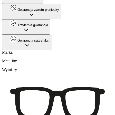
Gwarancja zwrotu pieniędzy
Trzyletnia gwarancja
Gwarancja satysfakcji
Marka
Maui Jim
Wymiary