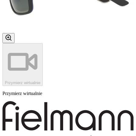
Przymierz wirtualnie
Przymierz wirtualnie