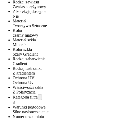
Rodzaj zawiasu
Zawias sprężynowy
Z korekcją dostępne
Nie
Materiał
Tworzywo Sztuczne
Kolor
czarny matowy
Materiał szkła
Minerał
Kolor szkła
Szary Gradient
Rodzaj zabarwienia
Gradient
Rodzaj lustrzanki
Z gradientem
Ochrona UV
Ochrona Uv
Właściwości szkła
Z Polaryzacją
Kategoria filtra
3
Warunki pogodowe
Silne nasłonecznienie
Numer przedmiotu