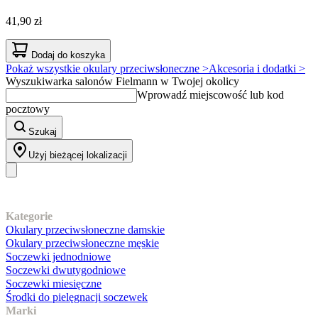
41,90 zł
Dodaj do koszyka
Pokaż wszystkie okulary przeciwsłoneczne >
Akcesoria i dodatki >
Wyszukiwarka salonów Fielmann w Twojej okolicy
Wprowadź miejscowość lub kod
pocztowy
Szukaj
Użyj bieżącej lokalizacji
Nasz asortyment
Kategorie
Okulary przeciwsłoneczne damskie
Okulary przeciwsłoneczne męskie
Soczewki jednodniowe
Soczewki dwutygodniowe
Soczewki miesięczne
Środki do pielęgnacji soczewek
Marki