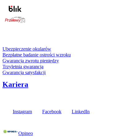
karta kredytowa
Usługi i gwarancje
Ubezpieczenie okularów
Bezpłatne badanie ostrości wzroku
Gwarancja zwrotu pieniędzy
Trzyletnia gwarancja
Gwarancja satysfakcji
Kariera
Media społecznościowe
Instagram
Facebook
LinkedIn
Poznaj opinie naszych klientów
Opineo